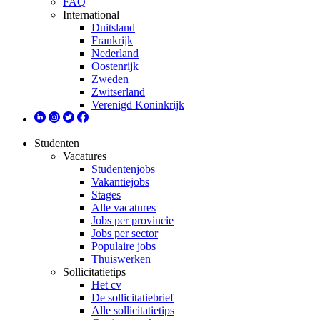
FAQ
International
Duitsland
Frankrijk
Nederland
Oostenrijk
Zweden
Zwitserland
Verenigd Koninkrijk
Studenten
Vacatures
Studentenjobs
Vakantiejobs
Stages
Alle vacatures
Jobs per provincie
Jobs per sector
Populaire jobs
Thuiswerken
Sollicitatietips
Het cv
De sollicitatiebrief
Alle sollicitatietips