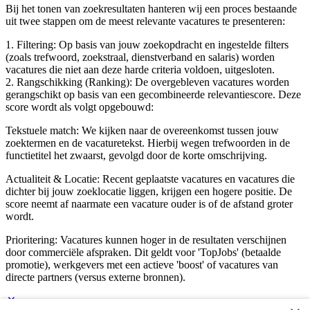
Bij het tonen van zoekresultaten hanteren wij een proces bestaande
uit twee stappen om de meest relevante vacatures te presenteren:
1. Filtering: Op basis van jouw zoekopdracht en ingestelde filters
(zoals trefwoord, zoekstraal, dienstverband en salaris) worden
vacatures die niet aan deze harde criteria voldoen, uitgesloten.
2. Rangschikking (Ranking): De overgebleven vacatures worden
gerangschikt op basis van een gecombineerde relevantiescore. Deze
score wordt als volgt opgebouwd:
Tekstuele match: We kijken naar de overeenkomst tussen jouw
zoektermen en de vacaturetekst. Hierbij wegen trefwoorden in de
functietitel het zwaarst, gevolgd door de korte omschrijving.
Actualiteit & Locatie: Recent geplaatste vacatures en vacatures die
dichter bij jouw zoeklocatie liggen, krijgen een hogere positie. De
score neemt af naarmate een vacature ouder is of de afstand groter
wordt.
Prioritering: Vacatures kunnen hoger in de resultaten verschijnen
door commerciële afspraken. Dit geldt voor 'TopJobs' (betaalde
promotie), werkgevers met een actieve 'boost' of vacatures van
directe partners (versus externe bronnen).