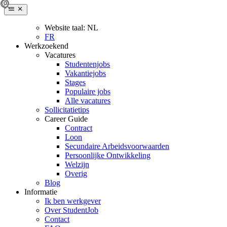
Website taal:
NL
FR
Werkzoekend
Vacatures
Studentenjobs
Vakantiejobs
Stages
Populaire jobs
Alle vacatures
Sollicitatietips
Career Guide
Contract
Loon
Secundaire Arbeidsvoorwaarden
Persoonlijke Ontwikkeling
Welzijn
Overig
Blog
Informatie
Ik ben werkgever
Over StudentJob
Contact