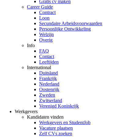
Gratis cv maken
Career Guide
Contract
Loon
Secundaire Arbeidsvoorwaarden
Persoonlijke Ontwikkeling
Welzijn
Overig
Info
FAQ
Contact
Leeftijden
International
Duitsland
Frankrijk
Nederland
Oostenrijk
Zweden
Zwitserland
Verenigd Koninkrijk
Werkgevers
Kandidaten vinden
Werkgevers en StudentJob
Vacature plaatsen
Zelf CVs zoeken