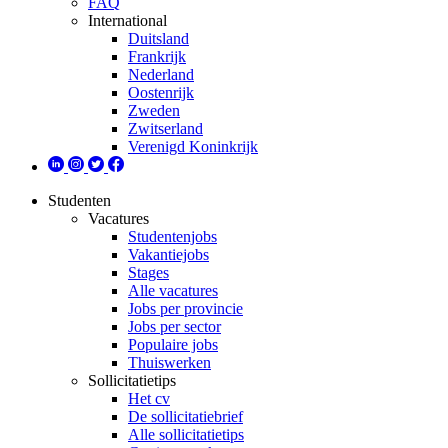
FAQ
International
Duitsland
Frankrijk
Nederland
Oostenrijk
Zweden
Zwitserland
Verenigd Koninkrijk
Studenten
Vacatures
Studentenjobs
Vakantiejobs
Stages
Alle vacatures
Jobs per provincie
Jobs per sector
Populaire jobs
Thuiswerken
Sollicitatietips
Het cv
De sollicitatiebrief
Alle sollicitatietips