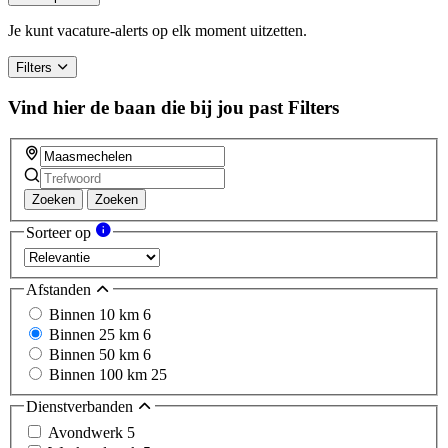
are
a
Je kunt vacature-alerts op elk moment uitzetten.
human,
ignore
Filters
this
field
Vind hier de baan die bij jou past
Filters
Zoeken
Zoeken
Sorteer op
Afstanden
Binnen 10 km
6
Binnen 25 km
6
Binnen 50 km
6
Binnen 100 km
25
Dienstverbanden
Avondwerk
5