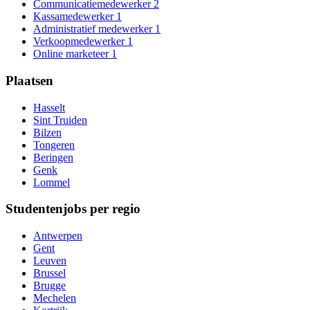
Communicatiemedewerker
2
Kassamedewerker
1
Administratief medewerker
1
Verkoopmedewerker
1
Online marketeer
1
Plaatsen
Hasselt
Sint Truiden
Bilzen
Tongeren
Beringen
Genk
Lommel
Studentenjobs per regio
Antwerpen
Gent
Leuven
Brussel
Brugge
Mechelen