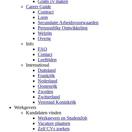
Gratis cv maken
Career Guide
Contract
Loon
Secundaire Arbeidsvoorwaarden
Persoonlijke Ontwikkeling
Welzijn
Overig
Info
FAQ
Contact
Leeftijden
International
Duitsland
Frankrijk
Nederland
Oostenrijk
Zweden
Zwitserland
Verenigd Koninkrijk
Werkgevers
Kandidaten vinden
Werkgevers en StudentJob
Vacature plaatsen
Zelf CVs zoeken