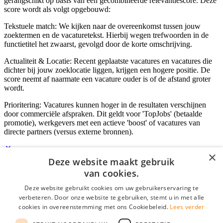
gerangschikt op basis van een gecombineerde relevantiescore. Deze
score wordt als volgt opgebouwd:
Tekstuele match: We kijken naar de overeenkomst tussen jouw
zoektermen en de vacaturetekst. Hierbij wegen trefwoorden in de
functietitel het zwaarst, gevolgd door de korte omschrijving.
Actualiteit & Locatie: Recent geplaatste vacatures en vacatures die
dichter bij jouw zoeklocatie liggen, krijgen een hogere positie. De
score neemt af naarmate een vacature ouder is of de afstand groter
wordt.
Prioritering: Vacatures kunnen hoger in de resultaten verschijnen
door commerciële afspraken. Dit geldt voor 'TopJobs' (betaalde
promotie), werkgevers met een actieve 'boost' of vacatures van
directe partners (versus externe bronnen).
×
Deze website maakt gebruik
Inloggen als bedrijf
van cookies.
Deze website gebruikt cookies om uw gebruikerservaring te
E-mail
*
verbeteren. Door onze website te gebruiken, stemt u in met alle
cookies in overeenstemming met ons Cookiebeleid.
Lees verder
Wachtwoord