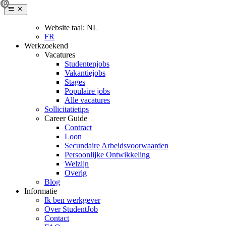
Website taal:
NL
FR
Werkzoekend
Vacatures
Studentenjobs
Vakantiejobs
Stages
Populaire jobs
Alle vacatures
Sollicitatietips
Career Guide
Contract
Loon
Secundaire Arbeidsvoorwaarden
Persoonlijke Ontwikkeling
Welzijn
Overig
Blog
Informatie
Ik ben werkgever
Over StudentJob
Contact