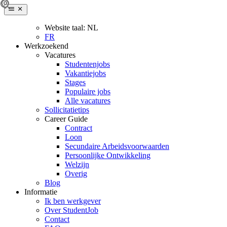
Website taal:
NL
FR
Werkzoekend
Vacatures
Studentenjobs
Vakantiejobs
Stages
Populaire jobs
Alle vacatures
Sollicitatietips
Career Guide
Contract
Loon
Secundaire Arbeidsvoorwaarden
Persoonlijke Ontwikkeling
Welzijn
Overig
Blog
Informatie
Ik ben werkgever
Over StudentJob
Contact