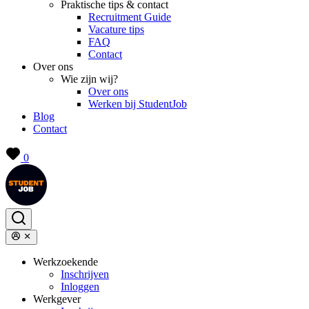
Praktische tips & contact
Recruitment Guide
Vacature tips
FAQ
Contact
Over ons
Wie zijn wij?
Over ons
Werken bij StudentJob
Blog
Contact
0
Werkzoekende
Inschrijven
Inloggen
Werkgever