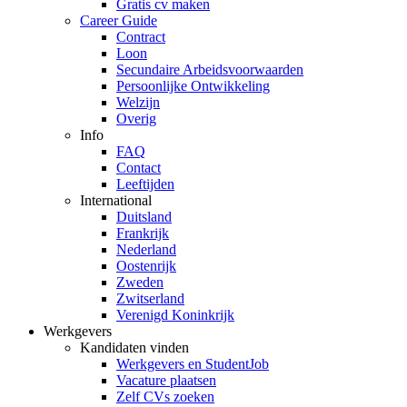
Gratis cv maken
Career Guide
Contract
Loon
Secundaire Arbeidsvoorwaarden
Persoonlijke Ontwikkeling
Welzijn
Overig
Info
FAQ
Contact
Leeftijden
International
Duitsland
Frankrijk
Nederland
Oostenrijk
Zweden
Zwitserland
Verenigd Koninkrijk
Werkgevers
Kandidaten vinden
Werkgevers en StudentJob
Vacature plaatsen
Zelf CVs zoeken