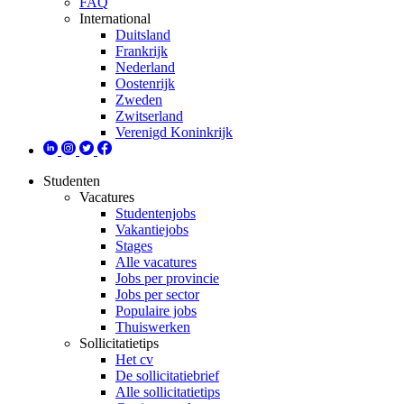
FAQ
International
Duitsland
Frankrijk
Nederland
Oostenrijk
Zweden
Zwitserland
Verenigd Koninkrijk
Studenten
Vacatures
Studentenjobs
Vakantiejobs
Stages
Alle vacatures
Jobs per provincie
Jobs per sector
Populaire jobs
Thuiswerken
Sollicitatietips
Het cv
De sollicitatiebrief
Alle sollicitatietips