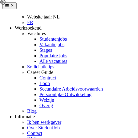
Website taal:
NL
FR
Werkzoekend
Vacatures
Studentenjobs
Vakantiejobs
Stages
Populaire jobs
Alle vacatures
Sollicitatietips
Career Guide
Contract
Loon
Secundaire Arbeidsvoorwaarden
Persoonlijke Ontwikkeling
Welzijn
Overig
Blog
Informatie
Ik ben werkgever
Over StudentJob
Contact