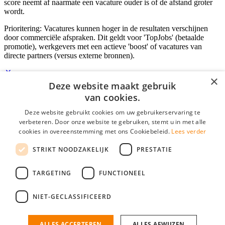
score neemt af naarmate een vacature ouder is of de afstand groter
wordt.
Prioritering: Vacatures kunnen hoger in de resultaten verschijnen
door commerciële afspraken. Dit geldt voor 'TopJobs' (betaalde
promotie), werkgevers met een actieve 'boost' of vacatures van
directe partners (versus externe bronnen).
×
Deze website maakt gebruik
Inloggen als bedrijf
van cookies.
Deze website gebruikt cookies om uw gebruikerservaring te
E-mail
*
verbeteren. Door onze website te gebruiken, stemt u in met alle
cookies in overeenstemming met ons Cookiebeleid.
Lees verder
Wachtwoord
STRIKT NOODZAKELIJK
PRESTATIE
login gegevens onthouden
Wachtwoord vergeten?
login
TARGETING
FUNCTIONEEL
Bedrijf aanmelden
NIET-GECLASSIFICEERD
Na het aanmelden kun je meteen je vacature plaatsen en heb je je
nieuwe collega/werknemer zo gevonden!
ALLES ACCEPTEREN
ALLES AFWIJZEN