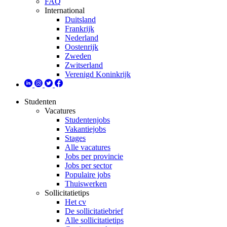
FAQ
International
Duitsland
Frankrijk
Nederland
Oostenrijk
Zweden
Zwitserland
Verenigd Koninkrijk
Studenten
Vacatures
Studentenjobs
Vakantiejobs
Stages
Alle vacatures
Jobs per provincie
Jobs per sector
Populaire jobs
Thuiswerken
Sollicitatietips
Het cv
De sollicitatiebrief
Alle sollicitatietips