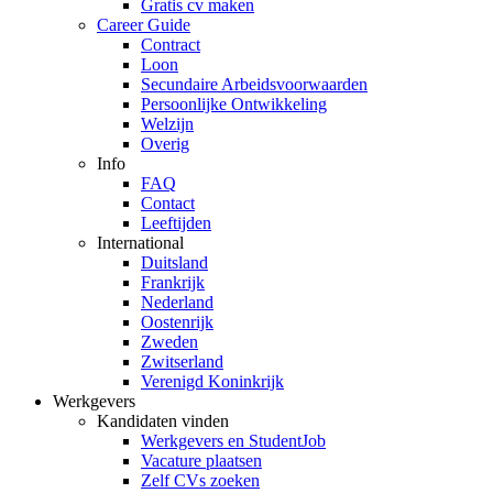
Gratis cv maken
Career Guide
Contract
Loon
Secundaire Arbeidsvoorwaarden
Persoonlijke Ontwikkeling
Welzijn
Overig
Info
FAQ
Contact
Leeftijden
International
Duitsland
Frankrijk
Nederland
Oostenrijk
Zweden
Zwitserland
Verenigd Koninkrijk
Werkgevers
Kandidaten vinden
Werkgevers en StudentJob
Vacature plaatsen
Zelf CVs zoeken