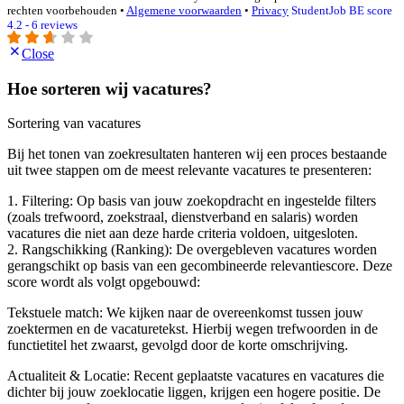
rechten voorbehouden •
Algemene voorwaarden
•
Privacy
StudentJob BE score
4.2 - 6 reviews
Close
Hoe sorteren wij vacatures?
Sortering van vacatures
Bij het tonen van zoekresultaten hanteren wij een proces bestaande
uit twee stappen om de meest relevante vacatures te presenteren:
1. Filtering: Op basis van jouw zoekopdracht en ingestelde filters
(zoals trefwoord, zoekstraal, dienstverband en salaris) worden
vacatures die niet aan deze harde criteria voldoen, uitgesloten.
2. Rangschikking (Ranking): De overgebleven vacatures worden
gerangschikt op basis van een gecombineerde relevantiescore. Deze
score wordt als volgt opgebouwd:
Tekstuele match: We kijken naar de overeenkomst tussen jouw
zoektermen en de vacaturetekst. Hierbij wegen trefwoorden in de
functietitel het zwaarst, gevolgd door de korte omschrijving.
Actualiteit & Locatie: Recent geplaatste vacatures en vacatures die
dichter bij jouw zoeklocatie liggen, krijgen een hogere positie. De