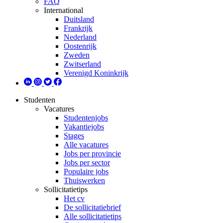
FAQ
International
Duitsland
Frankrijk
Nederland
Oostenrijk
Zweden
Zwitserland
Verenigd Koninkrijk
Studenten
Vacatures
Studentenjobs
Vakantiejobs
Stages
Alle vacatures
Jobs per provincie
Jobs per sector
Populaire jobs
Thuiswerken
Sollicitatietips
Het cv
De sollicitatiebrief
Alle sollicitatietips