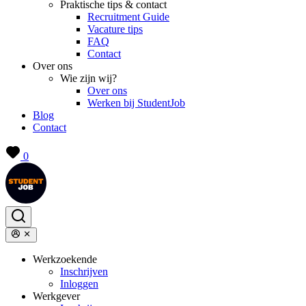
Praktische tips & contact
Recruitment Guide
Vacature tips
FAQ
Contact
Over ons
Wie zijn wij?
Over ons
Werken bij StudentJob
Blog
Contact
0
Werkzoekende
Inschrijven
Inloggen
Werkgever