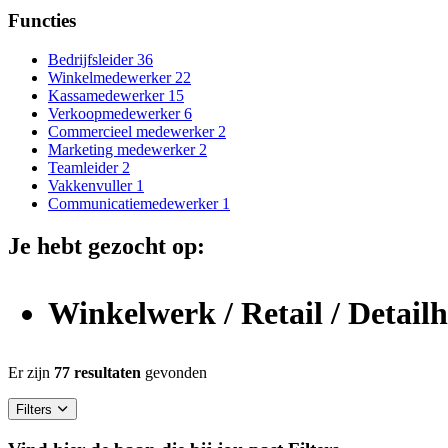
Functies
Bedrijfsleider
36
Winkelmedewerker
22
Kassamedewerker
15
Verkoopmedewerker
6
Commercieel medewerker
2
Marketing medewerker
2
Teamleider
2
Vakkenvuller
1
Communicatiemedewerker
1
Je hebt gezocht op:
Winkelwerk / Retail / Detail
Er zijn
77 resultaten
gevonden
Filters