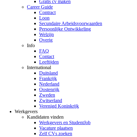
Gratis cv maken
Career Guide
Contract
Loon
Secundaire Arbeidsvoorwaarden
Persoonlijke Ontwikkeling
Welzijn
Overig
Info
FAQ
Contact
Leeftijden
International
Duitsland
Frankrijk
Nederland
Oostenrijk
Zweden
Zwitserland
Verenigd Koninkrijk
Werkgevers
Kandidaten vinden
Werkgevers en StudentJob
Vacature plaatsen
Zelf CVs zoeken