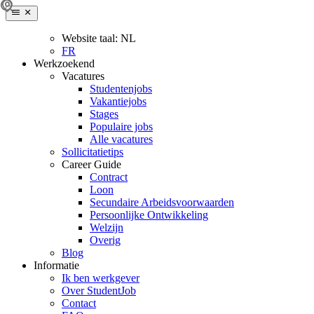
Website taal:
NL
FR
Werkzoekend
Vacatures
Studentenjobs
Vakantiejobs
Stages
Populaire jobs
Alle vacatures
Sollicitatietips
Career Guide
Contract
Loon
Secundaire Arbeidsvoorwaarden
Persoonlijke Ontwikkeling
Welzijn
Overig
Blog
Informatie
Ik ben werkgever
Over StudentJob
Contact