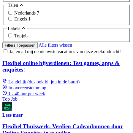
Talen
Nederlands
7
Engels
1
Labels
Topjob
Alle filters wissen
Filters Toepassen
Ja, email mij de nieuwste vacatures van deze zoekopdracht!
Flexibel online bijverdienen: Test games, apps &
enquêtes!
Landelijk (dus ook bij jou in de buurt)
In overeenstemming
1 - 40 uur per week
Top Job
Lees meer
Flexibel Thuiswerk: Verdien Cadeaubonnen door
Online Enquêtes in te vullen