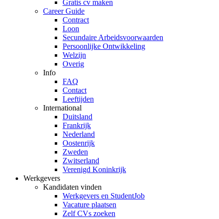
Gratis cv maken
Career Guide
Contract
Loon
Secundaire Arbeidsvoorwaarden
Persoonlijke Ontwikkeling
Welzijn
Overig
Info
FAQ
Contact
Leeftijden
International
Duitsland
Frankrijk
Nederland
Oostenrijk
Zweden
Zwitserland
Verenigd Koninkrijk
Werkgevers
Kandidaten vinden
Werkgevers en StudentJob
Vacature plaatsen
Zelf CVs zoeken