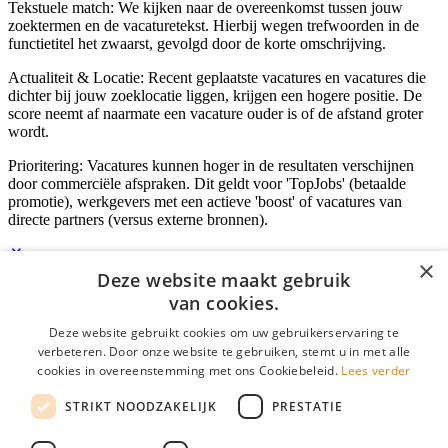
Tekstuele match: We kijken naar de overeenkomst tussen jouw
zoektermen en de vacaturetekst. Hierbij wegen trefwoorden in de
functietitel het zwaarst, gevolgd door de korte omschrijving.
Actualiteit & Locatie: Recent geplaatste vacatures en vacatures die
dichter bij jouw zoeklocatie liggen, krijgen een hogere positie. De
score neemt af naarmate een vacature ouder is of de afstand groter
wordt.
Prioritering: Vacatures kunnen hoger in de resultaten verschijnen
door commerciële afspraken. Dit geldt voor 'TopJobs' (betaalde
promotie), werkgevers met een actieve 'boost' of vacatures van
directe partners (versus externe bronnen).
×
Deze website maakt gebruik
Inloggen als bedrijf
van cookies.
Deze website gebruikt cookies om uw gebruikerservaring te
E-mail
*
verbeteren. Door onze website te gebruiken, stemt u in met alle
cookies in overeenstemming met ons Cookiebeleid.
Lees verder
Wachtwoord
STRIKT NOODZAKELIJK
PRESTATIE
login gegevens onthouden
Wachtwoord vergeten?