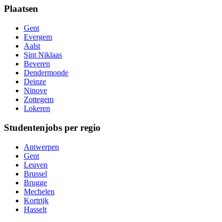
Plaatsen
Gent
Evergem
Aalst
Sint Niklaas
Beveren
Dendermonde
Deinze
Ninove
Zottegem
Lokeren
Studentenjobs per regio
Antwerpen
Gent
Leuven
Brussel
Brugge
Mechelen
Kortrijk
Hasselt