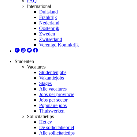
FAQ
International
Duitsland
Frankrijk
Nederland
Oostenrijk
Zweden
Zwitserland
Verenigd Koninkrijk
Studenten
Vacatures
Studentenjobs
Vakantiejobs
Stages
Alle vacatures
Jobs per provincie
Jobs per sector
Populaire jobs
Thuiswerken
Sollicitatietips
Het cv
De sollicitatiebrief
Alle sollicitatietips