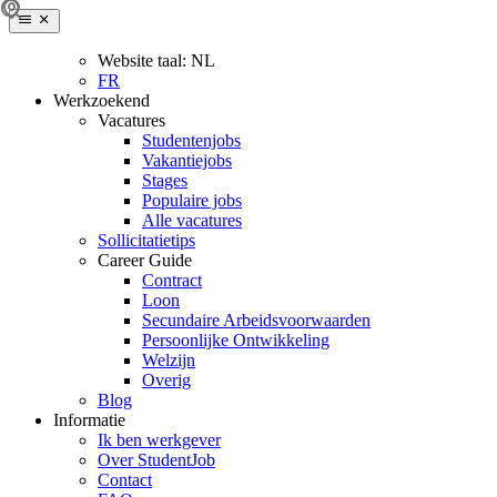
Website taal:
NL
FR
Werkzoekend
Vacatures
Studentenjobs
Vakantiejobs
Stages
Populaire jobs
Alle vacatures
Sollicitatietips
Career Guide
Contract
Loon
Secundaire Arbeidsvoorwaarden
Persoonlijke Ontwikkeling
Welzijn
Overig
Blog
Informatie
Ik ben werkgever
Over StudentJob
Contact