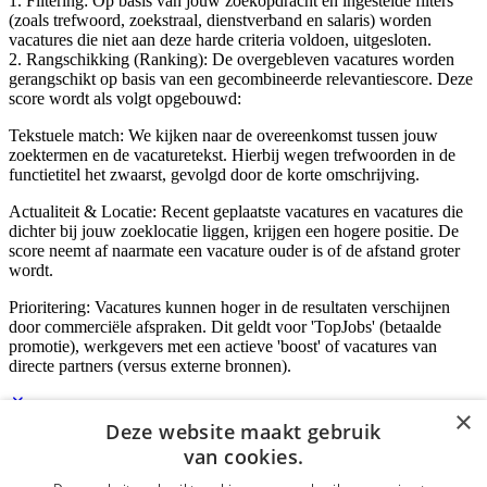
1. Filtering: Op basis van jouw zoekopdracht en ingestelde filters
(zoals trefwoord, zoekstraal, dienstverband en salaris) worden
vacatures die niet aan deze harde criteria voldoen, uitgesloten.
2. Rangschikking (Ranking): De overgebleven vacatures worden
gerangschikt op basis van een gecombineerde relevantiescore. Deze
score wordt als volgt opgebouwd:
Tekstuele match: We kijken naar de overeenkomst tussen jouw
zoektermen en de vacaturetekst. Hierbij wegen trefwoorden in de
functietitel het zwaarst, gevolgd door de korte omschrijving.
Actualiteit & Locatie: Recent geplaatste vacatures en vacatures die
dichter bij jouw zoeklocatie liggen, krijgen een hogere positie. De
score neemt af naarmate een vacature ouder is of de afstand groter
wordt.
Prioritering: Vacatures kunnen hoger in de resultaten verschijnen
door commerciële afspraken. Dit geldt voor 'TopJobs' (betaalde
promotie), werkgevers met een actieve 'boost' of vacatures van
directe partners (versus externe bronnen).
×
Deze website maakt gebruik
Inloggen als bedrijf
van cookies.