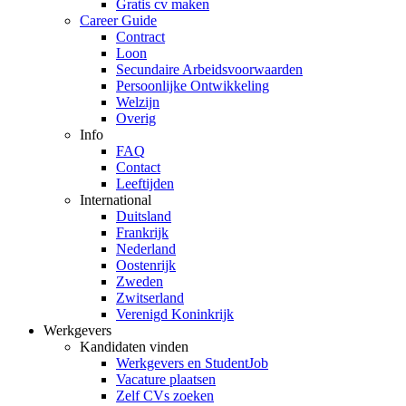
Gratis cv maken
Career Guide
Contract
Loon
Secundaire Arbeidsvoorwaarden
Persoonlijke Ontwikkeling
Welzijn
Overig
Info
FAQ
Contact
Leeftijden
International
Duitsland
Frankrijk
Nederland
Oostenrijk
Zweden
Zwitserland
Verenigd Koninkrijk
Werkgevers
Kandidaten vinden
Werkgevers en StudentJob
Vacature plaatsen
Zelf CVs zoeken