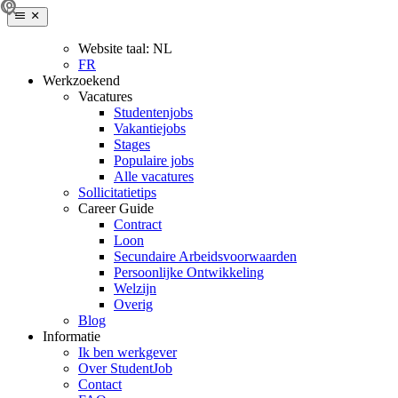
Website taal:
NL
FR
Werkzoekend
Vacatures
Studentenjobs
Vakantiejobs
Stages
Populaire jobs
Alle vacatures
Sollicitatietips
Career Guide
Contract
Loon
Secundaire Arbeidsvoorwaarden
Persoonlijke Ontwikkeling
Welzijn
Overig
Blog
Informatie
Ik ben werkgever
Over StudentJob
Contact