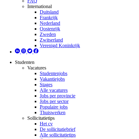
FAQ
International
Duitsland
Frankrijk
Nederland
Oostenrijk
Zweden
Zwitserland
Verenigd Koninkrijk
Studenten
Vacatures
Studentenjobs
Vakantiejobs
Stages
Alle vacatures
Jobs per provincie
Jobs per sector
Populaire jobs
Thuiswerken
Sollicitatietips
Het cv
De sollicitatiebrief
Alle sollicitatietips