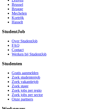
Leuven
Brussel
Brugge
Mechelen
Kortrijk
Hasselt
StudentJob
Over StudentJob
FAQ
Contact
Werken bij StudentJob
Studenten
Gratis aanmelden
Zoek studentenjob
Zoek vakantiejob
Zoek stage
Zoek jobs per regio
Zoek jobs per sector
Onze partners
Werkgevers