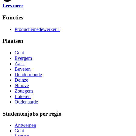
Lees meer
Functies
Productiemedewerker
1
Plaatsen
Gent
Evergem
Aalst
Beveren
Dendermonde
Deinze
Ninove
Zottegem
Lokeren
Oudenaarde
Studentenjobs per regio
Antwerpen
Gent