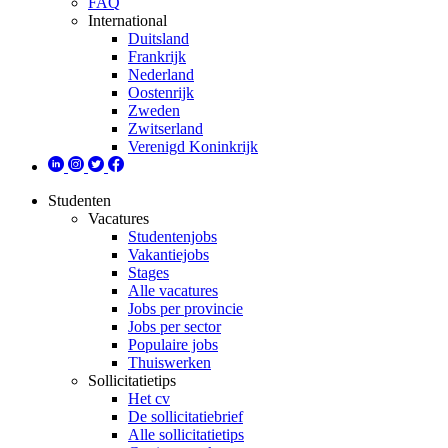
FAQ
International
Duitsland
Frankrijk
Nederland
Oostenrijk
Zweden
Zwitserland
Verenigd Koninkrijk
Studenten
Vacatures
Studentenjobs
Vakantiejobs
Stages
Alle vacatures
Jobs per provincie
Jobs per sector
Populaire jobs
Thuiswerken
Sollicitatietips
Het cv
De sollicitatiebrief
Alle sollicitatietips