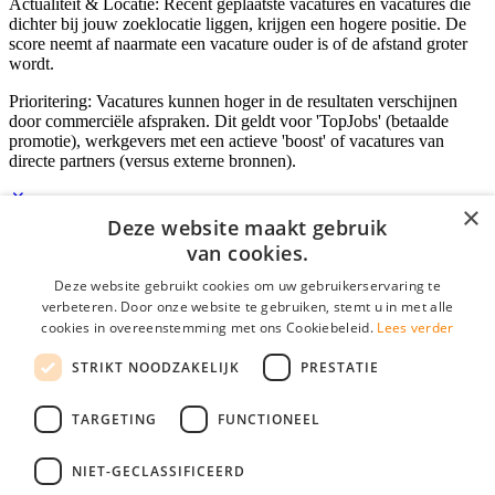
Actualiteit & Locatie: Recent geplaatste vacatures en vacatures die
dichter bij jouw zoeklocatie liggen, krijgen een hogere positie. De
score neemt af naarmate een vacature ouder is of de afstand groter
wordt.
Prioritering: Vacatures kunnen hoger in de resultaten verschijnen
door commerciële afspraken. Dit geldt voor 'TopJobs' (betaalde
promotie), werkgevers met een actieve 'boost' of vacatures van
directe partners (versus externe bronnen).
×
Deze website maakt gebruik
Inloggen als bedrijf
van cookies.
Deze website gebruikt cookies om uw gebruikerservaring te
E-mail
*
verbeteren. Door onze website te gebruiken, stemt u in met alle
cookies in overeenstemming met ons Cookiebeleid.
Lees verder
Wachtwoord
STRIKT NOODZAKELIJK
PRESTATIE
login gegevens onthouden
Wachtwoord vergeten?
login
TARGETING
FUNCTIONEEL
Bedrijf aanmelden
NIET-GECLASSIFICEERD