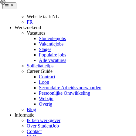
Website taal:
NL
FR
Werkzoekend
Vacatures
Studentenjobs
Vakantiejobs
Stages
Populaire jobs
Alle vacatures
Sollicitatietips
Career Guide
Contract
Loon
Secundaire Arbeidsvoorwaarden
Persoonlijke Ontwikkeling
Welzijn
Overig
Blog
Informatie
Ik ben werkgever
Over StudentJob
Contact