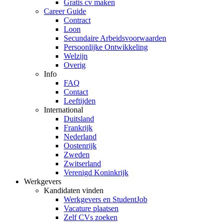
Gratis cv maken
Career Guide
Contract
Loon
Secundaire Arbeidsvoorwaarden
Persoonlijke Ontwikkeling
Welzijn
Overig
Info
FAQ
Contact
Leeftijden
International
Duitsland
Frankrijk
Nederland
Oostenrijk
Zweden
Zwitserland
Verenigd Koninkrijk
Werkgevers
Kandidaten vinden
Werkgevers en StudentJob
Vacature plaatsen
Zelf CVs zoeken