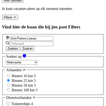
Alert opslaan
are
a
Je kunt vacature-alerts op elk moment uitzetten.
human,
ignore
Filters
this
field
Vind hier de baan die bij jou past
Filters
Zoeken
Zoeken
Sorteer op
Afstanden
Binnen 10 km
5
Binnen 25 km
5
Binnen 50 km
5
Binnen 100 km
5
Dienstverbanden
Traineeships
4