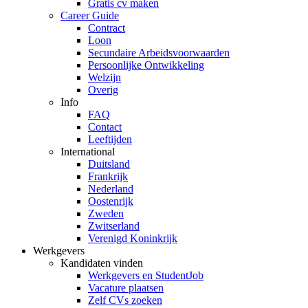
Gratis cv maken
Career Guide
Contract
Loon
Secundaire Arbeidsvoorwaarden
Persoonlijke Ontwikkeling
Welzijn
Overig
Info
FAQ
Contact
Leeftijden
International
Duitsland
Frankrijk
Nederland
Oostenrijk
Zweden
Zwitserland
Verenigd Koninkrijk
Werkgevers
Kandidaten vinden
Werkgevers en StudentJob
Vacature plaatsen
Zelf CVs zoeken