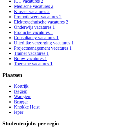
ICT vacatures
2
Medische vacatures
2
Klusser vacatures
2
Promotiewerk vacatures
2
Elektrotechnische vacatures
2
Onderwijs vacatures
1
Productie vacatures
1
Consultancy vacatures
1
Uiterlijke verzorging vacatures
1
Projectmanagement vacatures
1
Trainer vacatures
1
Bouw vacatures
1
Toerisme vacatures
1
Plaatsen
Kortrijk
Izegem
Waregem
Brugge
Knokke Heist
Ieper
Studentenjobs per regio