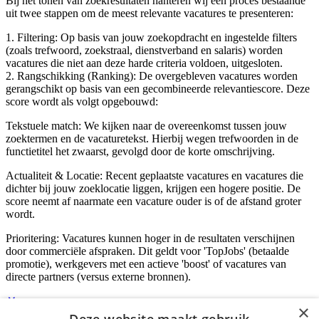
Bij het tonen van zoekresultaten hanteren wij een proces bestaande
uit twee stappen om de meest relevante vacatures te presenteren:
1. Filtering: Op basis van jouw zoekopdracht en ingestelde filters
(zoals trefwoord, zoekstraal, dienstverband en salaris) worden
vacatures die niet aan deze harde criteria voldoen, uitgesloten.
2. Rangschikking (Ranking): De overgebleven vacatures worden
gerangschikt op basis van een gecombineerde relevantiescore. Deze
score wordt als volgt opgebouwd:
Tekstuele match: We kijken naar de overeenkomst tussen jouw
zoektermen en de vacaturetekst. Hierbij wegen trefwoorden in de
functietitel het zwaarst, gevolgd door de korte omschrijving.
Actualiteit & Locatie: Recent geplaatste vacatures en vacatures die
dichter bij jouw zoeklocatie liggen, krijgen een hogere positie. De
score neemt af naarmate een vacature ouder is of de afstand groter
wordt.
Prioritering: Vacatures kunnen hoger in de resultaten verschijnen
door commerciële afspraken. Dit geldt voor 'TopJobs' (betaalde
promotie), werkgevers met een actieve 'boost' of vacatures van
directe partners (versus externe bronnen).
×