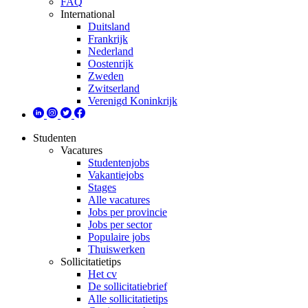
FAQ
International
Duitsland
Frankrijk
Nederland
Oostenrijk
Zweden
Zwitserland
Verenigd Koninkrijk
Studenten
Vacatures
Studentenjobs
Vakantiejobs
Stages
Alle vacatures
Jobs per provincie
Jobs per sector
Populaire jobs
Thuiswerken
Sollicitatietips
Het cv
De sollicitatiebrief
Alle sollicitatietips