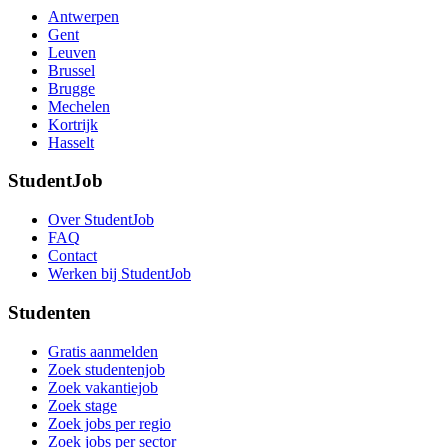
Antwerpen
Gent
Leuven
Brussel
Brugge
Mechelen
Kortrijk
Hasselt
StudentJob
Over StudentJob
FAQ
Contact
Werken bij StudentJob
Studenten
Gratis aanmelden
Zoek studentenjob
Zoek vakantiejob
Zoek stage
Zoek jobs per regio
Zoek jobs per sector