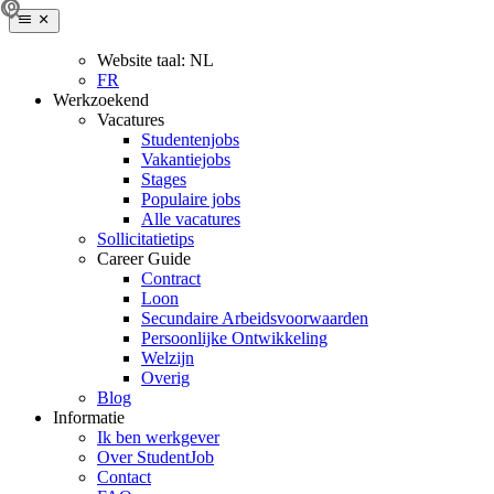
Website taal:
NL
FR
Werkzoekend
Vacatures
Studentenjobs
Vakantiejobs
Stages
Populaire jobs
Alle vacatures
Sollicitatietips
Career Guide
Contract
Loon
Secundaire Arbeidsvoorwaarden
Persoonlijke Ontwikkeling
Welzijn
Overig
Blog
Informatie
Ik ben werkgever
Over StudentJob
Contact