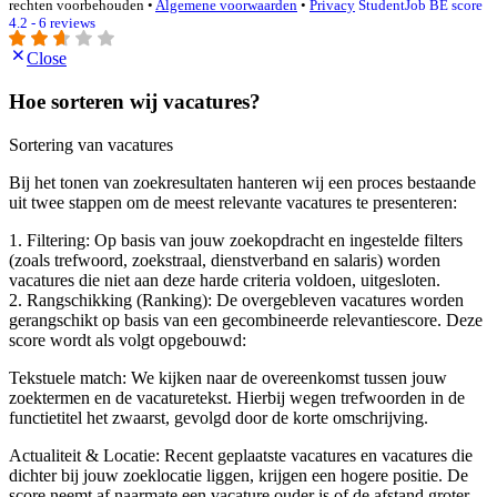
rechten voorbehouden •
Algemene voorwaarden
•
Privacy
StudentJob BE score
4.2 - 6 reviews
Close
Hoe sorteren wij vacatures?
Sortering van vacatures
Bij het tonen van zoekresultaten hanteren wij een proces bestaande
uit twee stappen om de meest relevante vacatures te presenteren:
1. Filtering: Op basis van jouw zoekopdracht en ingestelde filters
(zoals trefwoord, zoekstraal, dienstverband en salaris) worden
vacatures die niet aan deze harde criteria voldoen, uitgesloten.
2. Rangschikking (Ranking): De overgebleven vacatures worden
gerangschikt op basis van een gecombineerde relevantiescore. Deze
score wordt als volgt opgebouwd:
Tekstuele match: We kijken naar de overeenkomst tussen jouw
zoektermen en de vacaturetekst. Hierbij wegen trefwoorden in de
functietitel het zwaarst, gevolgd door de korte omschrijving.
Actualiteit & Locatie: Recent geplaatste vacatures en vacatures die
dichter bij jouw zoeklocatie liggen, krijgen een hogere positie. De
score neemt af naarmate een vacature ouder is of de afstand groter