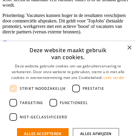
wordt.
Prioritering: Vacatures kunnen hoger in de resultaten verschijnen
door commerciële afspraken. Dit geldt voor 'TopJobs' (betaalde
promotie), werkgevers met een actieve 'boost' of vacatures van
directe partners (versus externe bronnen).
×
Deze website maakt gebruik
Inloggen als bedrijf
van cookies.
Deze website gebruikt cookies om uw gebruikerservaring te
E-mail
*
verbeteren. Door onze website te gebruiken, stemt u in met alle
cookies in overeenstemming met ons Cookiebeleid.
Lees verder
Wachtwoord
STRIKT NOODZAKELIJK
PRESTATIE
login gegevens onthouden
Wachtwoord vergeten?
login
TARGETING
FUNCTIONEEL
Bedrijf aanmelden
NIET-GECLASSIFICEERD
Na het aanmelden kun je meteen je vacature plaatsen en heb je je
nieuwe collega/werknemer zo gevonden!
ALLES ACCEPTEREN
ALLES AFWIJZEN