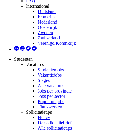
FAQ
International
Duitsland
Frankrijk
Nederland
Oostenrijk
Zweden
Zwitserland
Verenigd Koninkrijk
Studenten
Vacatures
Studentenjobs
Vakantiejobs
Stages
Alle vacatures
Jobs per provincie
Jobs per sector
Populaire jobs
Thuiswerken
Sollicitatietips
Het cv
De sollicitatiebrief
Alle sollicitatietips