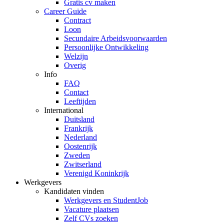
Gratis cv maken
Career Guide
Contract
Loon
Secundaire Arbeidsvoorwaarden
Persoonlijke Ontwikkeling
Welzijn
Overig
Info
FAQ
Contact
Leeftijden
International
Duitsland
Frankrijk
Nederland
Oostenrijk
Zweden
Zwitserland
Verenigd Koninkrijk
Werkgevers
Kandidaten vinden
Werkgevers en StudentJob
Vacature plaatsen
Zelf CVs zoeken