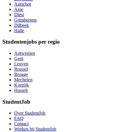
Aarschot
Asse
Diest
Grimbergen
Dilbeek
Halle
Studentenjobs per regio
Antwerpen
Gent
Leuven
Brussel
Brugge
Mechelen
Kortrijk
Hasselt
StudentJob
Over StudentJob
FAQ
Contact
Werken bij StudentJob