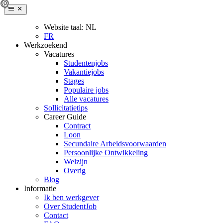
Website taal:
NL
FR
Werkzoekend
Vacatures
Studentenjobs
Vakantiejobs
Stages
Populaire jobs
Alle vacatures
Sollicitatietips
Career Guide
Contract
Loon
Secundaire Arbeidsvoorwaarden
Persoonlijke Ontwikkeling
Welzijn
Overig
Blog
Informatie
Ik ben werkgever
Over StudentJob
Contact