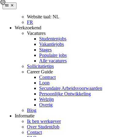
Website taal:
NL
FR
Werkzoekend
Vacatures
Studentenjobs
Vakantiejobs
Stages
Populaire jobs
Alle vacatures
Sollicitatietips
Career Guide
Contract
Loon
Secundaire Arbeidsvoorwaarden
Persoonlijke Ontwikkeling
Welzijn
Overig
Blog
Informatie
Ik ben werkgever
Over StudentJob
Contact