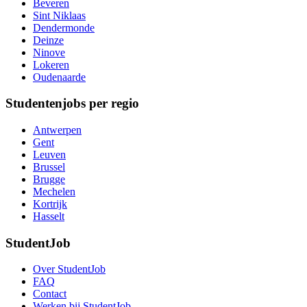
Beveren
Sint Niklaas
Dendermonde
Deinze
Ninove
Lokeren
Oudenaarde
Studentenjobs per regio
Antwerpen
Gent
Leuven
Brussel
Brugge
Mechelen
Kortrijk
Hasselt
StudentJob
Over StudentJob
FAQ
Contact
Werken bij StudentJob