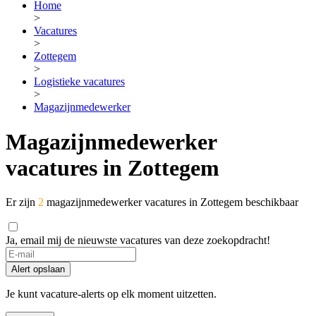
Home
>
Vacatures
>
Zottegem
>
Logistieke vacatures
>
Magazijnmedewerker
Magazijnmedewerker
vacatures in Zottegem
Er zijn
2
magazijnmedewerker vacatures in Zottegem beschikbaar
Ja, email mij de nieuwste vacatures van deze zoekopdracht!
If
you
Alert opslaan
are
a
Je kunt vacature-alerts op elk moment uitzetten.
human,