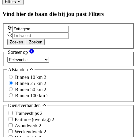
ignore
Filters
this
field
Vind hier de baan die bij jou past
Filters
Zoeken
Zoeken
Sorteer op
Afstanden
Binnen 10 km
2
Binnen 25 km
2
Binnen 50 km
2
Binnen 100 km
2
Dienstverbanden
Traineeships
2
Parttime (overdag)
2
Avondwerk
2
Weekendwerk
2