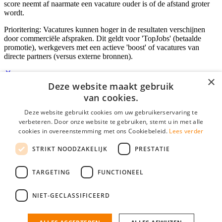
score neemt af naarmate een vacature ouder is of de afstand groter
wordt.
Prioritering: Vacatures kunnen hoger in de resultaten verschijnen
door commerciële afspraken. Dit geldt voor 'TopJobs' (betaalde
promotie), werkgevers met een actieve 'boost' of vacatures van
directe partners (versus externe bronnen).
×
Deze website maakt gebruik
Inloggen als bedrijf
van cookies.
Deze website gebruikt cookies om uw gebruikerservaring te
E-mail
*
verbeteren. Door onze website te gebruiken, stemt u in met alle
cookies in overeenstemming met ons Cookiebeleid.
Lees verder
Wachtwoord
STRIKT NOODZAKELIJK
PRESTATIE
login gegevens onthouden
Wachtwoord vergeten?
login
TARGETING
FUNCTIONEEL
Bedrijf aanmelden
NIET-GECLASSIFICEERD
Na het aanmelden kun je meteen je vacature plaatsen en heb je je
nieuwe collega/werknemer zo gevonden!