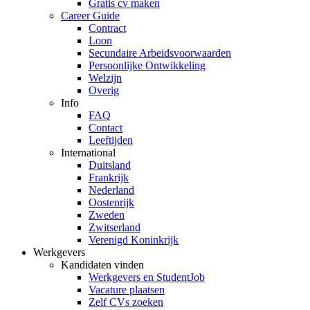
Gratis cv maken
Career Guide
Contract
Loon
Secundaire Arbeidsvoorwaarden
Persoonlijke Ontwikkeling
Welzijn
Overig
Info
FAQ
Contact
Leeftijden
International
Duitsland
Frankrijk
Nederland
Oostenrijk
Zweden
Zwitserland
Verenigd Koninkrijk
Werkgevers
Kandidaten vinden
Werkgevers en StudentJob
Vacature plaatsen
Zelf CVs zoeken