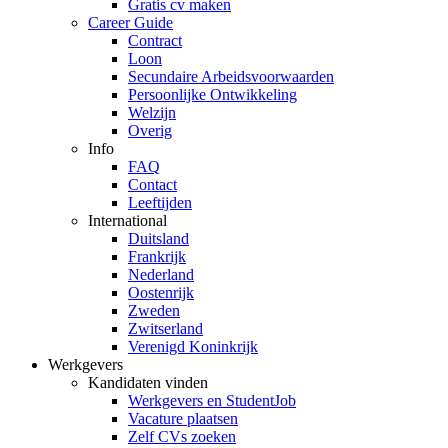
Gratis cv maken
Career Guide
Contract
Loon
Secundaire Arbeidsvoorwaarden
Persoonlijke Ontwikkeling
Welzijn
Overig
Info
FAQ
Contact
Leeftijden
International
Duitsland
Frankrijk
Nederland
Oostenrijk
Zweden
Zwitserland
Verenigd Koninkrijk
Werkgevers
Kandidaten vinden
Werkgevers en StudentJob
Vacature plaatsen
Zelf CVs zoeken