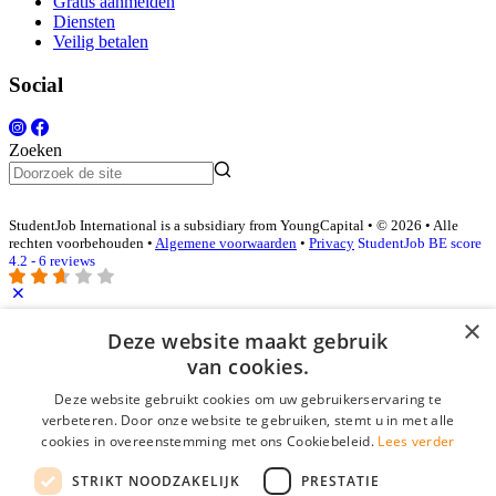
Gratis aanmelden
Diensten
Veilig betalen
Social
Zoeken
StudentJob International is a subsidiary from YoungCapital • © 2026 • Alle
rechten voorbehouden •
Algemene voorwaarden
•
Privacy
StudentJob BE score
4.2 - 6 reviews
×
Inloggen als bedrijf
Deze website maakt gebruik
van cookies.
E-mail
*
Deze website gebruikt cookies om uw gebruikerservaring te
verbeteren. Door onze website te gebruiken, stemt u in met alle
cookies in overeenstemming met ons Cookiebeleid.
Lees verder
Wachtwoord
STRIKT NOODZAKELIJK
PRESTATIE
login gegevens onthouden