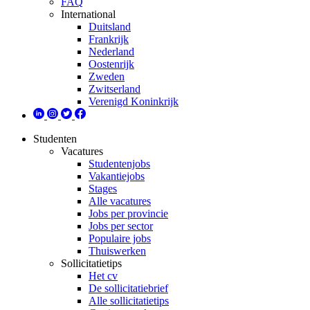
FAQ
International
Duitsland
Frankrijk
Nederland
Oostenrijk
Zweden
Zwitserland
Verenigd Koninkrijk
Studenten
Vacatures
Studentenjobs
Vakantiejobs
Stages
Alle vacatures
Jobs per provincie
Jobs per sector
Populaire jobs
Thuiswerken
Sollicitatietips
Het cv
De sollicitatiebrief
Alle sollicitatietips