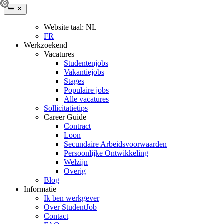
Website taal:
NL
FR
Werkzoekend
Vacatures
Studentenjobs
Vakantiejobs
Stages
Populaire jobs
Alle vacatures
Sollicitatietips
Career Guide
Contract
Loon
Secundaire Arbeidsvoorwaarden
Persoonlijke Ontwikkeling
Welzijn
Overig
Blog
Informatie
Ik ben werkgever
Over StudentJob
Contact