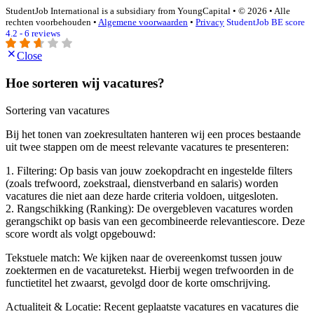
StudentJob International is a subsidiary from YoungCapital • © 2026 • Alle
rechten voorbehouden •
Algemene voorwaarden
•
Privacy
StudentJob BE score
4.2 - 6 reviews
Close
Hoe sorteren wij vacatures?
Sortering van vacatures
Bij het tonen van zoekresultaten hanteren wij een proces bestaande
uit twee stappen om de meest relevante vacatures te presenteren:
1. Filtering: Op basis van jouw zoekopdracht en ingestelde filters
(zoals trefwoord, zoekstraal, dienstverband en salaris) worden
vacatures die niet aan deze harde criteria voldoen, uitgesloten.
2. Rangschikking (Ranking): De overgebleven vacatures worden
gerangschikt op basis van een gecombineerde relevantiescore. Deze
score wordt als volgt opgebouwd:
Tekstuele match: We kijken naar de overeenkomst tussen jouw
zoektermen en de vacaturetekst. Hierbij wegen trefwoorden in de
functietitel het zwaarst, gevolgd door de korte omschrijving.
Actualiteit & Locatie: Recent geplaatste vacatures en vacatures die