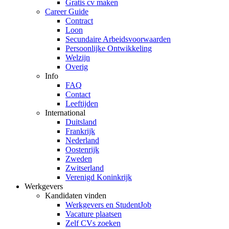
Gratis cv maken
Career Guide
Contract
Loon
Secundaire Arbeidsvoorwaarden
Persoonlijke Ontwikkeling
Welzijn
Overig
Info
FAQ
Contact
Leeftijden
International
Duitsland
Frankrijk
Nederland
Oostenrijk
Zweden
Zwitserland
Verenigd Koninkrijk
Werkgevers
Kandidaten vinden
Werkgevers en StudentJob
Vacature plaatsen
Zelf CVs zoeken