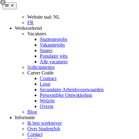
Website taal:
NL
FR
Werkzoekend
Vacatures
Studentenjobs
Vakantiejobs
Stages
Populaire jobs
Alle vacatures
Sollicitatietips
Career Guide
Contract
Loon
Secundaire Arbeidsvoorwaarden
Persoonlijke Ontwikkeling
Welzijn
Overig
Blog
Informatie
Ik ben werkgever
Over StudentJob
Contact