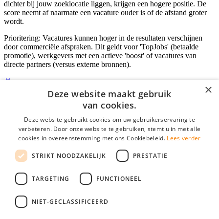
dichter bij jouw zoeklocatie liggen, krijgen een hogere positie. De
score neemt af naarmate een vacature ouder is of de afstand groter
wordt.
Prioritering: Vacatures kunnen hoger in de resultaten verschijnen
door commerciële afspraken. Dit geldt voor 'TopJobs' (betaalde
promotie), werkgevers met een actieve 'boost' of vacatures van
directe partners (versus externe bronnen).
×
Deze website maakt gebruik
Inloggen als bedrijf
van cookies.
Deze website gebruikt cookies om uw gebruikerservaring te
E-mail
*
verbeteren. Door onze website te gebruiken, stemt u in met alle
cookies in overeenstemming met ons Cookiebeleid.
Lees verder
Wachtwoord
STRIKT NOODZAKELIJK
PRESTATIE
login gegevens onthouden
Wachtwoord vergeten?
login
TARGETING
FUNCTIONEEL
Bedrijf aanmelden
NIET-GECLASSIFICEERD
Na het aanmelden kun je meteen je vacature plaatsen en heb je je