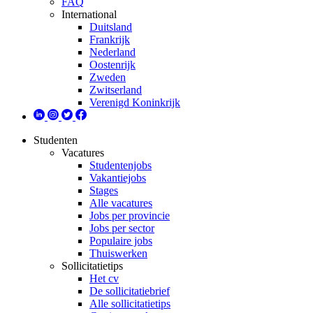
FAQ
International
Duitsland
Frankrijk
Nederland
Oostenrijk
Zweden
Zwitserland
Verenigd Koninkrijk
Studenten
Vacatures
Studentenjobs
Vakantiejobs
Stages
Alle vacatures
Jobs per provincie
Jobs per sector
Populaire jobs
Thuiswerken
Sollicitatietips
Het cv
De sollicitatiebrief
Alle sollicitatietips