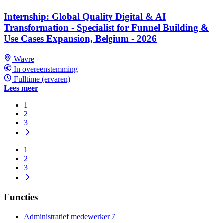
Internship: Global Quality Digital & AI
Transformation - Specialist for Funnel Building &
Use Cases Expansion, Belgium - 2026
Wavre
In overeenstemming
Fulltime (ervaren)
Lees meer
1
2
3
1
2
3
Functies
Administratief medewerker
7