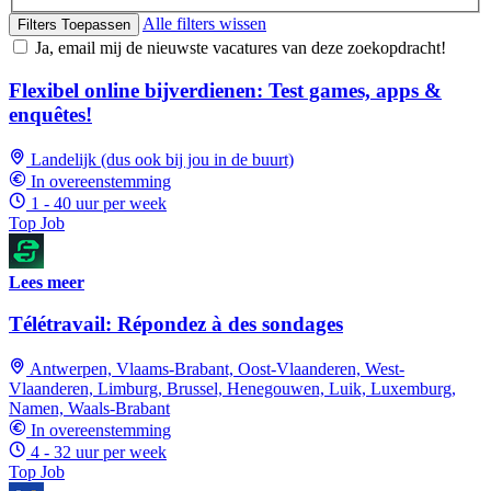
Alle filters wissen
Filters Toepassen
Ja, email mij de nieuwste vacatures van deze zoekopdracht!
Flexibel online bijverdienen: Test games, apps &
enquêtes!
Landelijk (dus ook bij jou in de buurt)
In overeenstemming
1 - 40 uur per week
Top Job
Lees meer
Télétravail: Répondez à des sondages
Antwerpen, Vlaams-Brabant, Oost-Vlaanderen, West-
Vlaanderen, Limburg, Brussel, Henegouwen, Luik, Luxemburg,
Namen, Waals-Brabant
In overeenstemming
4 - 32 uur per week
Top Job