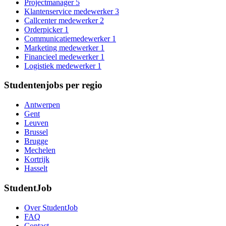
Projectmanager
5
Klantenservice medewerker
3
Callcenter medewerker
2
Orderpicker
1
Communicatiemedewerker
1
Marketing medewerker
1
Financieel medewerker
1
Logistiek medewerker
1
Studentenjobs per regio
Antwerpen
Gent
Leuven
Brussel
Brugge
Mechelen
Kortrijk
Hasselt
StudentJob
Over StudentJob
FAQ
Contact