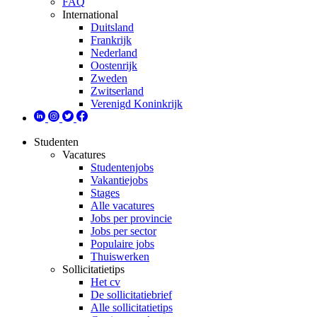
FAQ
International
Duitsland
Frankrijk
Nederland
Oostenrijk
Zweden
Zwitserland
Verenigd Koninkrijk
Studenten
Vacatures
Studentenjobs
Vakantiejobs
Stages
Alle vacatures
Jobs per provincie
Jobs per sector
Populaire jobs
Thuiswerken
Sollicitatietips
Het cv
De sollicitatiebrief
Alle sollicitatietips