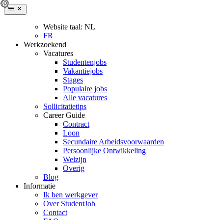
Website taal:
NL
FR
Werkzoekend
Vacatures
Studentenjobs
Vakantiejobs
Stages
Populaire jobs
Alle vacatures
Sollicitatietips
Career Guide
Contract
Loon
Secundaire Arbeidsvoorwaarden
Persoonlijke Ontwikkeling
Welzijn
Overig
Blog
Informatie
Ik ben werkgever
Over StudentJob
Contact