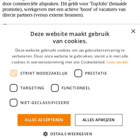
door commerciële afspraken. Dit geldt voor 'TopJobs' (betaalde
promotie), werkgevers met een actieve 'boost' of vacatures van
directe partners (versus externe bronnen).
×
Deze website maakt gebruik
Inloggen als bedrijf
van cookies.
Deze website gebruikt cookies om uw gebruikerservaring te
E-mail
*
verbeteren. Door onze website te gebruiken, stemt u in met alle
cookies in overeenstemming met ons Cookiebeleid.
Lees verder
Wachtwoord
STRIKT NOODZAKELIJK
PRESTATIE
login gegevens onthouden
Wachtwoord vergeten?
login
TARGETING
FUNCTIONEEL
Bedrijf aanmelden
NIET-GECLASSIFICEERD
Na het aanmelden kun je meteen je vacature plaatsen en heb je je
nieuwe collega/werknemer zo gevonden!
ALLES ACCEPTEREN
ALLES AFWIJZEN
Heb je nog geen gratis bedrijfsprofiel?
DETAILS WEERGEVEN
Bedrijf aanmelden