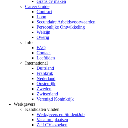
Gratis cv maken
Career Guide
Contract
Loon
Secundaire Arbeidsvoorwaarden
Persoonlijke Ontwikkeling
Welzijn
Overig
Info
FAQ
Contact
Leeftijden
International
Duitsland
Frankrijk
Nederland
Oostenrijk
Zweden
Zwitserland
Verenigd Koninkrijk
Werkgevers
Kandidaten vinden
Werkgevers en StudentJob
Vacature plaatsen
Zelf CVs zoeken