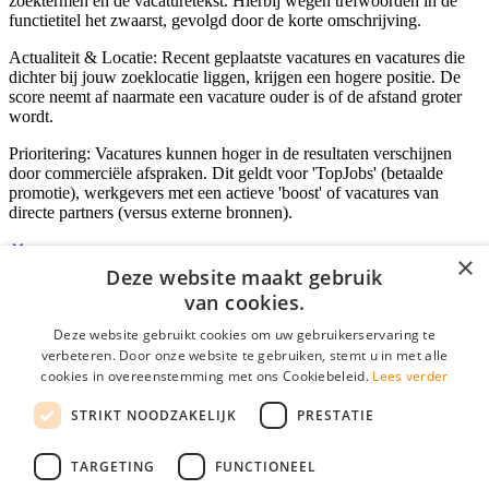
zoektermen en de vacaturetekst. Hierbij wegen trefwoorden in de
functietitel het zwaarst, gevolgd door de korte omschrijving.
Actualiteit & Locatie: Recent geplaatste vacatures en vacatures die
dichter bij jouw zoeklocatie liggen, krijgen een hogere positie. De
score neemt af naarmate een vacature ouder is of de afstand groter
wordt.
Prioritering: Vacatures kunnen hoger in de resultaten verschijnen
door commerciële afspraken. Dit geldt voor 'TopJobs' (betaalde
promotie), werkgevers met een actieve 'boost' of vacatures van
directe partners (versus externe bronnen).
×
Deze website maakt gebruik
Inloggen als bedrijf
van cookies.
Deze website gebruikt cookies om uw gebruikerservaring te
E-mail
*
verbeteren. Door onze website te gebruiken, stemt u in met alle
cookies in overeenstemming met ons Cookiebeleid.
Lees verder
Wachtwoord
STRIKT NOODZAKELIJK
PRESTATIE
login gegevens onthouden
Wachtwoord vergeten?
login
TARGETING
FUNCTIONEEL