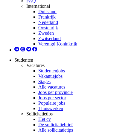
FAQ
International
Duitsland
Frankrijk
Nederland
Oostenrijk
Zweden
Zwitserland
Verenigd Koninkrijk
Studenten
Vacatures
Studentenjobs
Vakantiejobs
Stages
Alle vacatures
Jobs per provincie
Jobs per sector
Populaire jobs
Thuiswerken
Sollicitatietips
Het cv
De sollicitatiebrief
Alle sollicitatietips