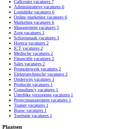
Callcenter vacatures
7
Administratieve vacatures
6
Logistieke vacatures
6
Online marketing vacatures
6
Marketing vacatures
6
Management vacatures
5
Zorg vacatures
3
Schoonmaak vacatures
3
Horeca vacatures
2
ICT vacatures
2
Medische vacatures
2
Financiële vacatures
2
Sales vacatures
2
Promotiewerk vacatures
2
Elektrotechnische vacatures
2
Onderwijs vacatures
1
Productie vacatures
1
Consultancy vacatures
1
Uiterlijke verzorging vacatures
1
Projectmanagement vacatures
1
Trainer vacatures
1
Bouw vacatures
1
Toerisme vacatures
1
Plaatsen