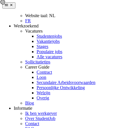
Website taal:
NL
FR
Werkzoekend
Vacatures
Studentenjobs
Vakantiejobs
Stages
Populaire jobs
Alle vacatures
Sollicitatietips
Career Guide
Contract
Loon
Secundaire Arbeidsvoorwaarden
Persoonlijke Ontwikkeling
Welzijn
Overig
Blog
Informatie
Ik ben werkgever
Over StudentJob
Contact