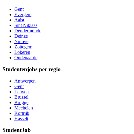
Gent
Evergem
Aalst
Sint Niklaas
Dendermonde
Deinze
Ninove
Zottegem
Lokeren
Oudenaarde
Studentenjobs per regio
Antwerpen
Gent
Leuven
Brussel
Brugge
Mechelen
Kortrijk
Hasselt
StudentJob