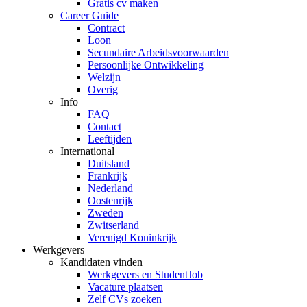
Gratis cv maken
Career Guide
Contract
Loon
Secundaire Arbeidsvoorwaarden
Persoonlijke Ontwikkeling
Welzijn
Overig
Info
FAQ
Contact
Leeftijden
International
Duitsland
Frankrijk
Nederland
Oostenrijk
Zweden
Zwitserland
Verenigd Koninkrijk
Werkgevers
Kandidaten vinden
Werkgevers en StudentJob
Vacature plaatsen
Zelf CVs zoeken