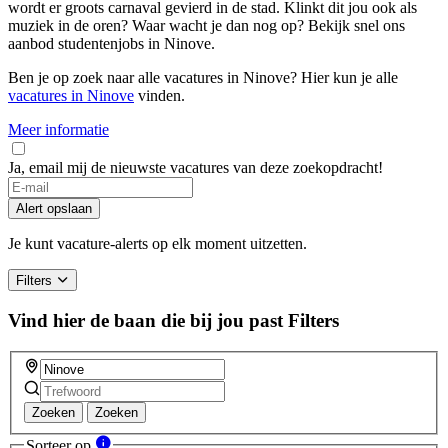
wordt er groots carnaval gevierd in de stad. Klinkt dit jou ook als
muziek in de oren? Waar wacht je dan nog op? Bekijk snel ons
aanbod studentenjobs in Ninove.
Ben je op zoek naar alle vacatures in Ninove? Hier kun je alle
vacatures in Ninove
vinden.
Meer informatie
Ja, email mij de nieuwste vacatures van deze zoekopdracht!
If
you
Alert opslaan
are
a
Je kunt vacature-alerts op elk moment uitzetten.
human,
ignore
Filters
this
field
Vind hier de baan die bij jou past
Filters
Zoeken
Zoeken
Sorteer op