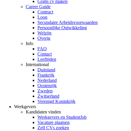
Gratis cv maken
Career Guide
Contract
Loon
Secundaire Arbeidsvoorwaarden
Persoonlijke Ontwikkeling
Welzijn
Overig
Info
FAQ
Contact
Leeftijden
International
Duitsland
Frankrijk
Nederland
Oostenrijk
Zweden
Zwitserland
Verenigd Koninkrijk
Werkgevers
Kandidaten vinden
Werkgevers en StudentJob
Vacature plaatsen
Zelf CVs zoeken