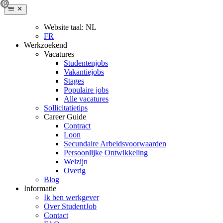
Website taal:
NL
FR
Werkzoekend
Vacatures
Studentenjobs
Vakantiejobs
Stages
Populaire jobs
Alle vacatures
Sollicitatietips
Career Guide
Contract
Loon
Secundaire Arbeidsvoorwaarden
Persoonlijke Ontwikkeling
Welzijn
Overig
Blog
Informatie
Ik ben werkgever
Over StudentJob
Contact