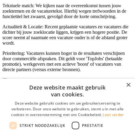
Tekstuele match: We kijken naar de overeenkomst tussen jouw
zoektermen en de vacaturetekst. Hierbij wegen trefwoorden in de
functietitel het zwaarst, gevolgd door de korte omschrijving.
Actualiteit & Locatie: Recent geplaatste vacatures en vacatures die
dichter bij jouw zoeklocatie liggen, krijgen een hogere positie. De
score neemt af naarmate een vacature ouder is of de afstand groter
wordt.
Prioritering: Vacatures kunnen hoger in de resultaten verschijnen
door commerciële afspraken. Dit geldt voor 'TopJobs' (betaalde
promotie), werkgevers met een actieve 'boost' of vacatures van
directe partners (versus externe bronnen).
×
Deze website maakt gebruik
Inloggen als bedrijf
van cookies.
Deze website gebruikt cookies om uw gebruikerservaring te
E-mail
*
verbeteren. Door onze website te gebruiken, stemt u in met alle
cookies in overeenstemming met ons Cookiebeleid.
Lees verder
Wachtwoord
STRIKT NOODZAKELIJK
PRESTATIE
login gegevens onthouden
Wachtwoord vergeten?