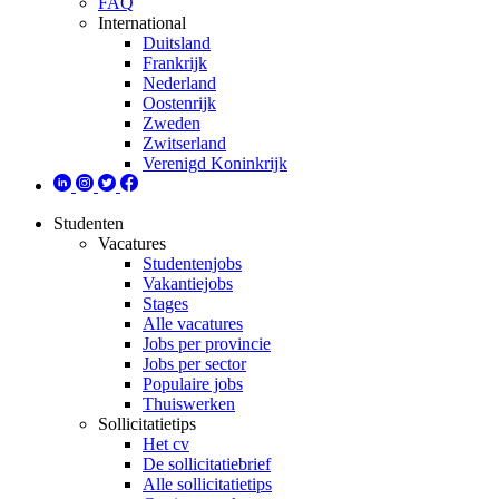
FAQ
International
Duitsland
Frankrijk
Nederland
Oostenrijk
Zweden
Zwitserland
Verenigd Koninkrijk
Studenten
Vacatures
Studentenjobs
Vakantiejobs
Stages
Alle vacatures
Jobs per provincie
Jobs per sector
Populaire jobs
Thuiswerken
Sollicitatietips
Het cv
De sollicitatiebrief
Alle sollicitatietips