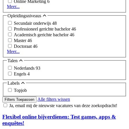
Online Marketing
6
Meer...
Opleidingsniveaus
Secundair onderwijs
48
Professioneel gerichte bachelor
46
Academisch gerichte bachelor
46
Master
46
Doctoraat
46
Meer...
Talen
Nederlands
93
Engels
4
Labels
Topjob
Alle filters wissen
Filters Toepassen
Ja, email mij de nieuwste vacatures van deze zoekopdracht!
Flexibel online bijverdienen: Test games, apps &
enquêtes!