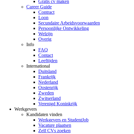
Gratis cv maken
Career Guide
Contract
Loon
Secundaire Arbeidsvoorwaarden
Persoonlijke Ontwikkeling
Welzijn
Overig
Info
FAQ
Contact
Leeftijden
International
Duitsland
Frankrijk
Nederland
Oostenrijk
Zweden
Zwitserland
Verenigd Koninkrijk
Werkgevers
Kandidaten vinden
Werkgevers en StudentJob
Vacature plaatsen
Zelf CVs zoeken