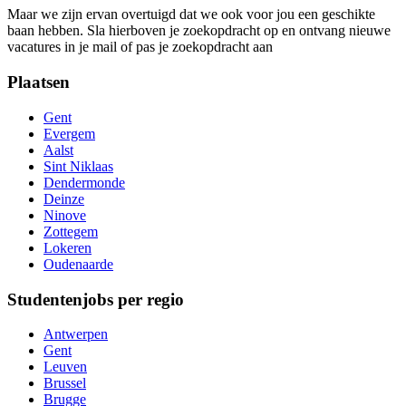
Maar we zijn ervan overtuigd dat we ook voor jou een geschikte
baan hebben. Sla hierboven je zoekopdracht op en ontvang nieuwe
vacatures in je mail of pas je zoekopdracht aan
Plaatsen
Gent
Evergem
Aalst
Sint Niklaas
Dendermonde
Deinze
Ninove
Zottegem
Lokeren
Oudenaarde
Studentenjobs per regio
Antwerpen
Gent
Leuven
Brussel
Brugge