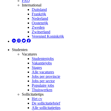
FAQ
International
Duitsland
Frankrijk
Nederland
Oostenrijk
Zweden
Zwitserland
Verenigd Koninkrijk
Studenten
Vacatures
Studentenjobs
Vakantiejobs
Stages
Alle vacatures
Jobs per provincie
Jobs per sector
Populaire jobs
Thuiswerken
Sollicitatietips
Het cv
De sollicitatiebrief
Alle sollicitatietips