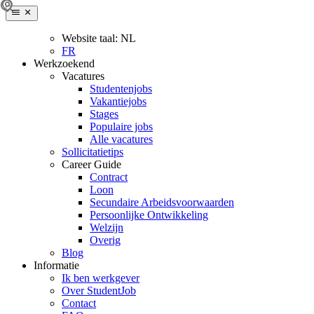
Website taal:
NL
FR
Werkzoekend
Vacatures
Studentenjobs
Vakantiejobs
Stages
Populaire jobs
Alle vacatures
Sollicitatietips
Career Guide
Contract
Loon
Secundaire Arbeidsvoorwaarden
Persoonlijke Ontwikkeling
Welzijn
Overig
Blog
Informatie
Ik ben werkgever
Over StudentJob
Contact