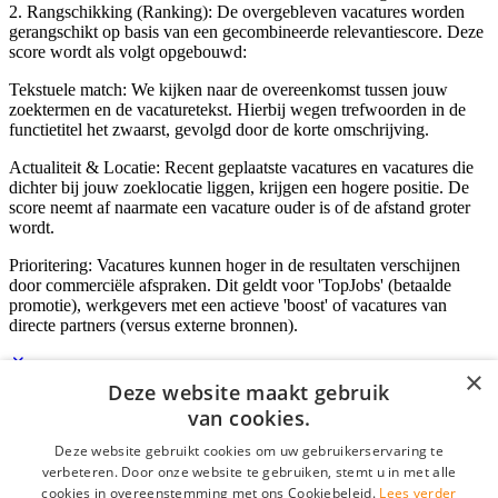
2. Rangschikking (Ranking): De overgebleven vacatures worden
gerangschikt op basis van een gecombineerde relevantiescore. Deze
score wordt als volgt opgebouwd:
Tekstuele match: We kijken naar de overeenkomst tussen jouw
zoektermen en de vacaturetekst. Hierbij wegen trefwoorden in de
functietitel het zwaarst, gevolgd door de korte omschrijving.
Actualiteit & Locatie: Recent geplaatste vacatures en vacatures die
dichter bij jouw zoeklocatie liggen, krijgen een hogere positie. De
score neemt af naarmate een vacature ouder is of de afstand groter
wordt.
Prioritering: Vacatures kunnen hoger in de resultaten verschijnen
door commerciële afspraken. Dit geldt voor 'TopJobs' (betaalde
promotie), werkgevers met een actieve 'boost' of vacatures van
directe partners (versus externe bronnen).
×
Deze website maakt gebruik
Inloggen als bedrijf
van cookies.
Deze website gebruikt cookies om uw gebruikerservaring te
E-mail
*
verbeteren. Door onze website te gebruiken, stemt u in met alle
cookies in overeenstemming met ons Cookiebeleid.
Lees verder
Wachtwoord