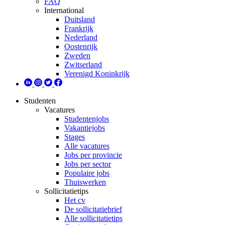
FAQ
International
Duitsland
Frankrijk
Nederland
Oostenrijk
Zweden
Zwitserland
Verenigd Koninkrijk
Studenten
Vacatures
Studentenjobs
Vakantiejobs
Stages
Alle vacatures
Jobs per provincie
Jobs per sector
Populaire jobs
Thuiswerken
Sollicitatietips
Het cv
De sollicitatiebrief
Alle sollicitatietips