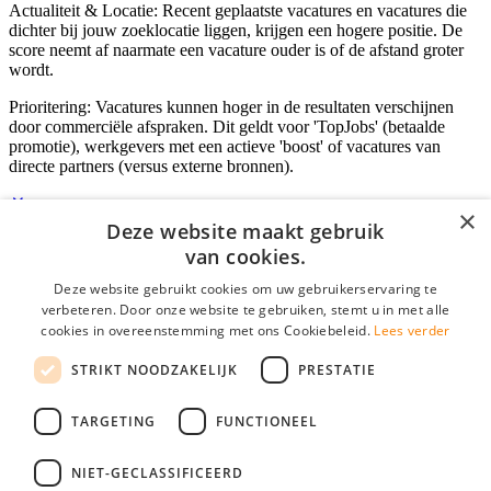
Actualiteit & Locatie: Recent geplaatste vacatures en vacatures die
dichter bij jouw zoeklocatie liggen, krijgen een hogere positie. De
score neemt af naarmate een vacature ouder is of de afstand groter
wordt.
Prioritering: Vacatures kunnen hoger in de resultaten verschijnen
door commerciële afspraken. Dit geldt voor 'TopJobs' (betaalde
promotie), werkgevers met een actieve 'boost' of vacatures van
directe partners (versus externe bronnen).
×
Deze website maakt gebruik
Inloggen als bedrijf
van cookies.
Deze website gebruikt cookies om uw gebruikerservaring te
E-mail
*
verbeteren. Door onze website te gebruiken, stemt u in met alle
cookies in overeenstemming met ons Cookiebeleid.
Lees verder
Wachtwoord
STRIKT NOODZAKELIJK
PRESTATIE
login gegevens onthouden
Wachtwoord vergeten?
login
TARGETING
FUNCTIONEEL
Bedrijf aanmelden
NIET-GECLASSIFICEERD