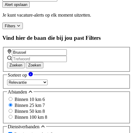
you
Alert opslaan
are
a
Je kunt vacature-alerts op elk moment uitzetten.
human,
ignore
Filters
this
field
Vind hier de baan die bij jou past
Filters
Zoeken
Zoeken
Sorteer op
Afstanden
Binnen 10 km
6
Binnen 25 km
7
Binnen 50 km
8
Binnen 100 km
8
Dienstverbanden