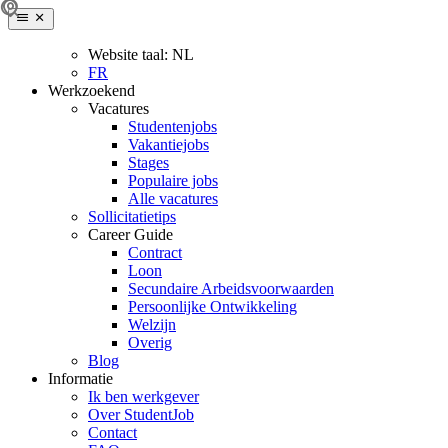
Website taal:
NL
FR
Werkzoekend
Vacatures
Studentenjobs
Vakantiejobs
Stages
Populaire jobs
Alle vacatures
Sollicitatietips
Career Guide
Contract
Loon
Secundaire Arbeidsvoorwaarden
Persoonlijke Ontwikkeling
Welzijn
Overig
Blog
Informatie
Ik ben werkgever
Over StudentJob
Contact