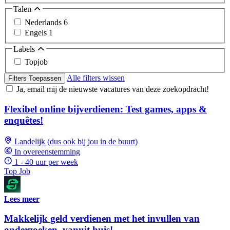
Talen
Nederlands
6
Engels
1
Labels
Topjob
Alle filters wissen
Filters Toepassen
Ja, email mij de nieuwste vacatures van deze zoekopdracht!
Flexibel online bijverdienen: Test games, apps &
enquêtes!
Landelijk (dus ook bij jou in de buurt)
In overeenstemming
1 - 40 uur per week
Top Job
Lees meer
Makkelijk geld verdienen met het invullen van
onderzoeken, vanuit huis!