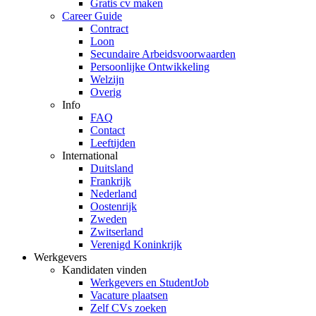
Gratis cv maken
Career Guide
Contract
Loon
Secundaire Arbeidsvoorwaarden
Persoonlijke Ontwikkeling
Welzijn
Overig
Info
FAQ
Contact
Leeftijden
International
Duitsland
Frankrijk
Nederland
Oostenrijk
Zweden
Zwitserland
Verenigd Koninkrijk
Werkgevers
Kandidaten vinden
Werkgevers en StudentJob
Vacature plaatsen
Zelf CVs zoeken