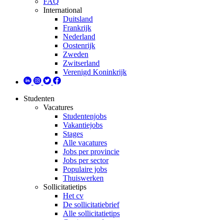
FAQ
International
Duitsland
Frankrijk
Nederland
Oostenrijk
Zweden
Zwitserland
Verenigd Koninkrijk
Studenten
Vacatures
Studentenjobs
Vakantiejobs
Stages
Alle vacatures
Jobs per provincie
Jobs per sector
Populaire jobs
Thuiswerken
Sollicitatietips
Het cv
De sollicitatiebrief
Alle sollicitatietips