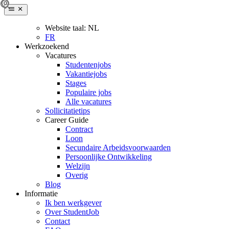
Website taal:
NL
FR
Werkzoekend
Vacatures
Studentenjobs
Vakantiejobs
Stages
Populaire jobs
Alle vacatures
Sollicitatietips
Career Guide
Contract
Loon
Secundaire Arbeidsvoorwaarden
Persoonlijke Ontwikkeling
Welzijn
Overig
Blog
Informatie
Ik ben werkgever
Over StudentJob
Contact