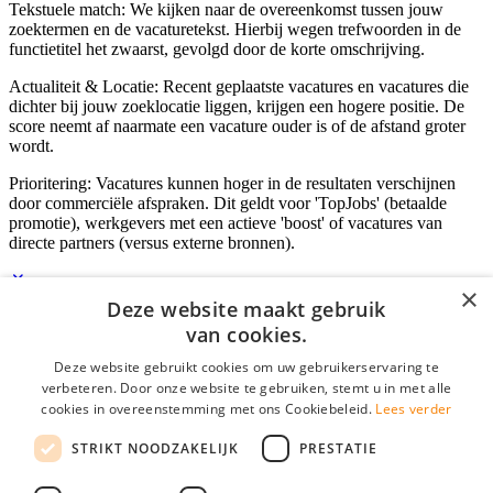
Tekstuele match: We kijken naar de overeenkomst tussen jouw
zoektermen en de vacaturetekst. Hierbij wegen trefwoorden in de
functietitel het zwaarst, gevolgd door de korte omschrijving.
Actualiteit & Locatie: Recent geplaatste vacatures en vacatures die
dichter bij jouw zoeklocatie liggen, krijgen een hogere positie. De
score neemt af naarmate een vacature ouder is of de afstand groter
wordt.
Prioritering: Vacatures kunnen hoger in de resultaten verschijnen
door commerciële afspraken. Dit geldt voor 'TopJobs' (betaalde
promotie), werkgevers met een actieve 'boost' of vacatures van
directe partners (versus externe bronnen).
×
Deze website maakt gebruik
Inloggen als bedrijf
van cookies.
Deze website gebruikt cookies om uw gebruikerservaring te
E-mail
*
verbeteren. Door onze website te gebruiken, stemt u in met alle
cookies in overeenstemming met ons Cookiebeleid.
Lees verder
Wachtwoord
STRIKT NOODZAKELIJK
PRESTATIE
login gegevens onthouden
Wachtwoord vergeten?