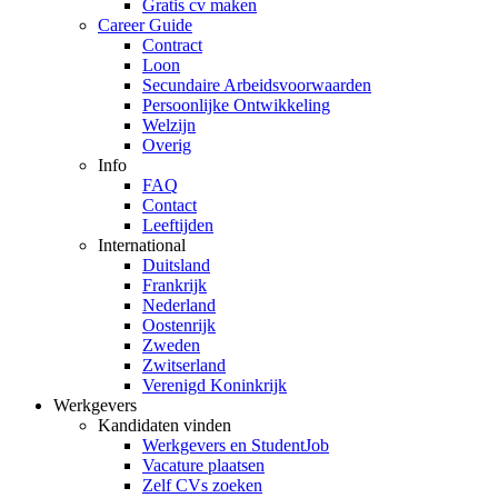
Gratis cv maken
Career Guide
Contract
Loon
Secundaire Arbeidsvoorwaarden
Persoonlijke Ontwikkeling
Welzijn
Overig
Info
FAQ
Contact
Leeftijden
International
Duitsland
Frankrijk
Nederland
Oostenrijk
Zweden
Zwitserland
Verenigd Koninkrijk
Werkgevers
Kandidaten vinden
Werkgevers en StudentJob
Vacature plaatsen
Zelf CVs zoeken