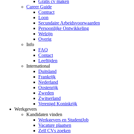
Gratis cv maken
Career Guide
Contract
Loon
Secundaire Arbeidsvoorwaarden
Persoonlijke Ontwikkeling
Welzijn
Overig
Info
FAQ
Contact
Leeftijden
International
Duitsland
Frankrijk
Nederland
Oostenrijk
Zweden
Zwitserland
Verenigd Koninkrijk
Werkgevers
Kandidaten vinden
Werkgevers en StudentJob
Vacature plaatsen
Zelf CVs zoeken