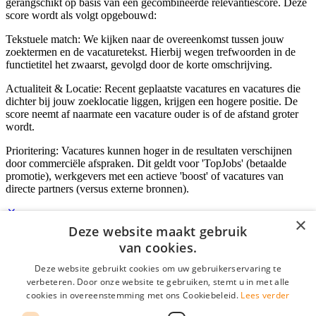
gerangschikt op basis van een gecombineerde relevantiescore. Deze
score wordt als volgt opgebouwd:
Tekstuele match: We kijken naar de overeenkomst tussen jouw
zoektermen en de vacaturetekst. Hierbij wegen trefwoorden in de
functietitel het zwaarst, gevolgd door de korte omschrijving.
Actualiteit & Locatie: Recent geplaatste vacatures en vacatures die
dichter bij jouw zoeklocatie liggen, krijgen een hogere positie. De
score neemt af naarmate een vacature ouder is of de afstand groter
wordt.
Prioritering: Vacatures kunnen hoger in de resultaten verschijnen
door commerciële afspraken. Dit geldt voor 'TopJobs' (betaalde
promotie), werkgevers met een actieve 'boost' of vacatures van
directe partners (versus externe bronnen).
×
Deze website maakt gebruik
Inloggen als bedrijf
van cookies.
Deze website gebruikt cookies om uw gebruikerservaring te
E-mail
*
verbeteren. Door onze website te gebruiken, stemt u in met alle
cookies in overeenstemming met ons Cookiebeleid.
Lees verder
Wachtwoord