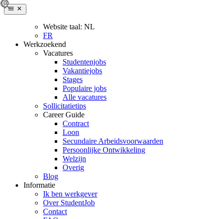
Website taal:
NL
FR
Werkzoekend
Vacatures
Studentenjobs
Vakantiejobs
Stages
Populaire jobs
Alle vacatures
Sollicitatietips
Career Guide
Contract
Loon
Secundaire Arbeidsvoorwaarden
Persoonlijke Ontwikkeling
Welzijn
Overig
Blog
Informatie
Ik ben werkgever
Over StudentJob
Contact