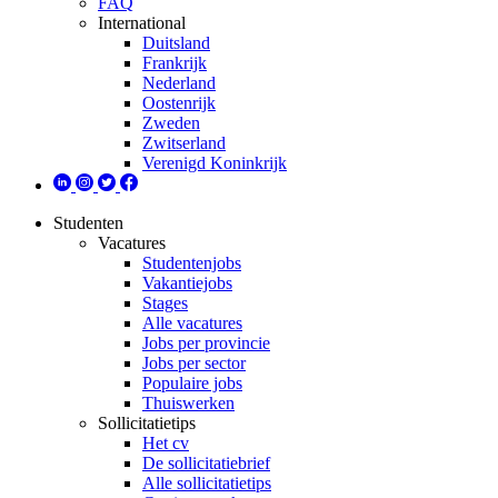
FAQ
International
Duitsland
Frankrijk
Nederland
Oostenrijk
Zweden
Zwitserland
Verenigd Koninkrijk
Studenten
Vacatures
Studentenjobs
Vakantiejobs
Stages
Alle vacatures
Jobs per provincie
Jobs per sector
Populaire jobs
Thuiswerken
Sollicitatietips
Het cv
De sollicitatiebrief
Alle sollicitatietips