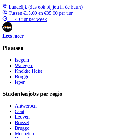
Landelijk (dus ook bij jou in de buurt)
Tussen €15,00 en €35,00 per uur
1 - 40 uur per week
Lees meer
Plaatsen
Izegem
Waregem
Knokke Heist
Brugge
Ieper
Studentenjobs per regio
Antwerpen
Gent
Leuven
Brussel
Brugge
Mechelen