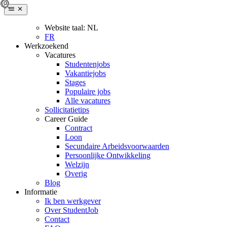
Website taal:
NL
FR
Werkzoekend
Vacatures
Studentenjobs
Vakantiejobs
Stages
Populaire jobs
Alle vacatures
Sollicitatietips
Career Guide
Contract
Loon
Secundaire Arbeidsvoorwaarden
Persoonlijke Ontwikkeling
Welzijn
Overig
Blog
Informatie
Ik ben werkgever
Over StudentJob
Contact