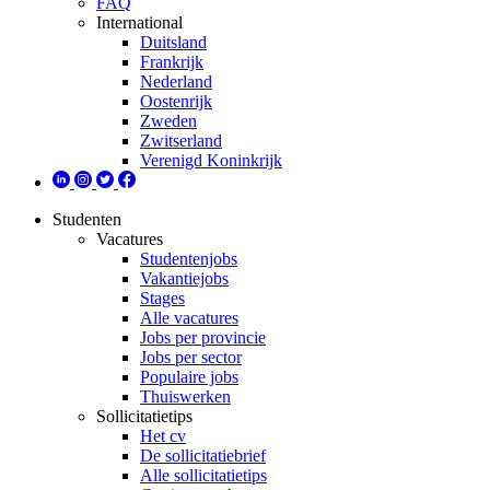
FAQ
International
Duitsland
Frankrijk
Nederland
Oostenrijk
Zweden
Zwitserland
Verenigd Koninkrijk
Studenten
Vacatures
Studentenjobs
Vakantiejobs
Stages
Alle vacatures
Jobs per provincie
Jobs per sector
Populaire jobs
Thuiswerken
Sollicitatietips
Het cv
De sollicitatiebrief
Alle sollicitatietips