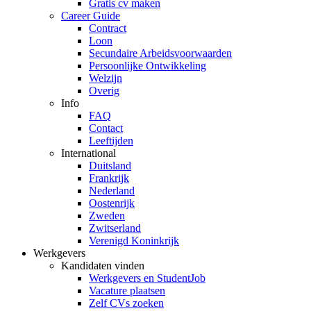
Gratis cv maken
Career Guide
Contract
Loon
Secundaire Arbeidsvoorwaarden
Persoonlijke Ontwikkeling
Welzijn
Overig
Info
FAQ
Contact
Leeftijden
International
Duitsland
Frankrijk
Nederland
Oostenrijk
Zweden
Zwitserland
Verenigd Koninkrijk
Werkgevers
Kandidaten vinden
Werkgevers en StudentJob
Vacature plaatsen
Zelf CVs zoeken