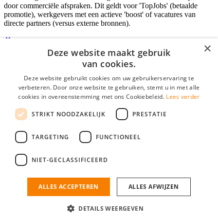
door commerciële afspraken. Dit geldt voor 'TopJobs' (betaalde
promotie), werkgevers met een actieve 'boost' of vacatures van
directe partners (versus externe bronnen).
×
Deze website maakt gebruik
Inloggen als bedrijf
van cookies.
Deze website gebruikt cookies om uw gebruikerservaring te
E-mail
*
verbeteren. Door onze website te gebruiken, stemt u in met alle
cookies in overeenstemming met ons Cookiebeleid.
Lees verder
Wachtwoord
STRIKT NOODZAKELIJK
PRESTATIE
login gegevens onthouden
Wachtwoord vergeten?
login
TARGETING
FUNCTIONEEL
Bedrijf aanmelden
NIET-GECLASSIFICEERD
Na het aanmelden kun je meteen je vacature plaatsen en heb je je
nieuwe collega/werknemer zo gevonden!
ALLES ACCEPTEREN
ALLES AFWIJZEN
Heb je nog geen gratis bedrijfsprofiel?
DETAILS WEERGEVEN
Bedrijf aanmelden