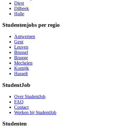
Diest
Dilbeek
Halle
Studentenjobs per regio
Antwerpen
Gent
Leuven
Brussel
Brugge
Mechelen
Kortrijk
Hasselt
StudentJob
Over StudentJob
FAQ
Contact
Werken bij StudentJob
Studenten