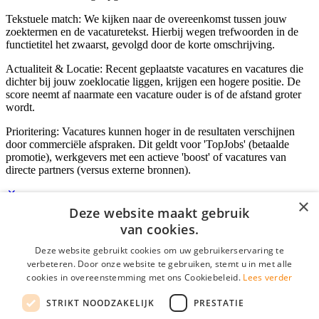
Tekstuele match: We kijken naar de overeenkomst tussen jouw
zoektermen en de vacaturetekst. Hierbij wegen trefwoorden in de
functietitel het zwaarst, gevolgd door de korte omschrijving.
Actualiteit & Locatie: Recent geplaatste vacatures en vacatures die
dichter bij jouw zoeklocatie liggen, krijgen een hogere positie. De
score neemt af naarmate een vacature ouder is of de afstand groter
wordt.
Prioritering: Vacatures kunnen hoger in de resultaten verschijnen
door commerciële afspraken. Dit geldt voor 'TopJobs' (betaalde
promotie), werkgevers met een actieve 'boost' of vacatures van
directe partners (versus externe bronnen).
×
Deze website maakt gebruik
Inloggen als bedrijf
van cookies.
Deze website gebruikt cookies om uw gebruikerservaring te
E-mail
*
verbeteren. Door onze website te gebruiken, stemt u in met alle
cookies in overeenstemming met ons Cookiebeleid.
Lees verder
Wachtwoord
STRIKT NOODZAKELIJK
PRESTATIE
login gegevens onthouden