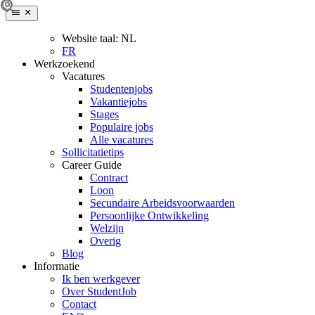
Website taal:
NL
FR
Werkzoekend
Vacatures
Studentenjobs
Vakantiejobs
Stages
Populaire jobs
Alle vacatures
Sollicitatietips
Career Guide
Contract
Loon
Secundaire Arbeidsvoorwaarden
Persoonlijke Ontwikkeling
Welzijn
Overig
Blog
Informatie
Ik ben werkgever
Over StudentJob
Contact