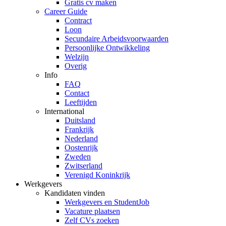
Gratis cv maken
Career Guide
Contract
Loon
Secundaire Arbeidsvoorwaarden
Persoonlijke Ontwikkeling
Welzijn
Overig
Info
FAQ
Contact
Leeftijden
International
Duitsland
Frankrijk
Nederland
Oostenrijk
Zweden
Zwitserland
Verenigd Koninkrijk
Werkgevers
Kandidaten vinden
Werkgevers en StudentJob
Vacature plaatsen
Zelf CVs zoeken