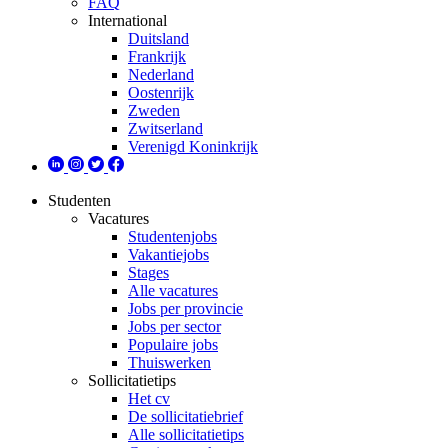
FAQ
International
Duitsland
Frankrijk
Nederland
Oostenrijk
Zweden
Zwitserland
Verenigd Koninkrijk
Studenten
Vacatures
Studentenjobs
Vakantiejobs
Stages
Alle vacatures
Jobs per provincie
Jobs per sector
Populaire jobs
Thuiswerken
Sollicitatietips
Het cv
De sollicitatiebrief
Alle sollicitatietips