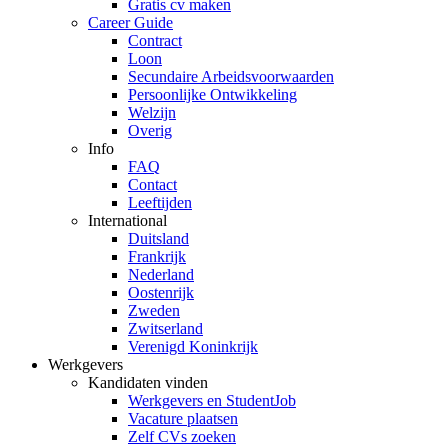
Gratis cv maken
Career Guide
Contract
Loon
Secundaire Arbeidsvoorwaarden
Persoonlijke Ontwikkeling
Welzijn
Overig
Info
FAQ
Contact
Leeftijden
International
Duitsland
Frankrijk
Nederland
Oostenrijk
Zweden
Zwitserland
Verenigd Koninkrijk
Werkgevers
Kandidaten vinden
Werkgevers en StudentJob
Vacature plaatsen
Zelf CVs zoeken