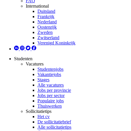
FAQ
International
Duitsland
Frankrijk
Nederland
Oostenrijk
Zweden
Zwitserland
Verenigd Koninkrijk
Studenten
Vacatures
Studentenjobs
Vakantiejobs
Stages
Alle vacatures
Jobs per provincie
Jobs per sector
Populaire jobs
Thuiswerken
Sollicitatietips
Het cv
De sollicitatiebrief
Alle sollicitatietips