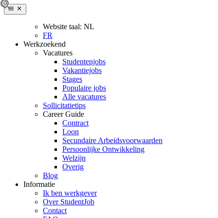
Website taal:
NL
FR
Werkzoekend
Vacatures
Studentenjobs
Vakantiejobs
Stages
Populaire jobs
Alle vacatures
Sollicitatietips
Career Guide
Contract
Loon
Secundaire Arbeidsvoorwaarden
Persoonlijke Ontwikkeling
Welzijn
Overig
Blog
Informatie
Ik ben werkgever
Over StudentJob
Contact