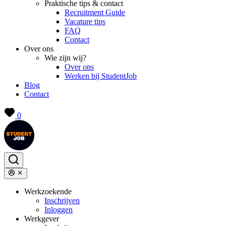
Praktische tips & contact
Recruitment Guide
Vacature tips
FAQ
Contact
Over ons
Wie zijn wij?
Over ons
Werken bij StudentJob
Blog
Contact
0
Werkzoekende
Inschrijven
Inloggen
Werkgever