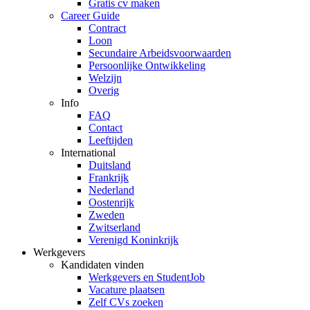
Gratis cv maken
Career Guide
Contract
Loon
Secundaire Arbeidsvoorwaarden
Persoonlijke Ontwikkeling
Welzijn
Overig
Info
FAQ
Contact
Leeftijden
International
Duitsland
Frankrijk
Nederland
Oostenrijk
Zweden
Zwitserland
Verenigd Koninkrijk
Werkgevers
Kandidaten vinden
Werkgevers en StudentJob
Vacature plaatsen
Zelf CVs zoeken