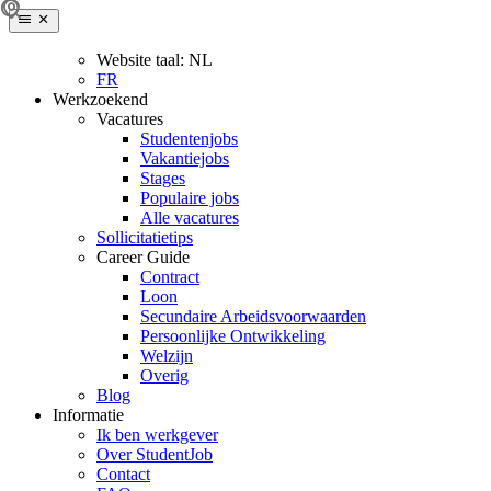
Website taal:
NL
FR
Werkzoekend
Vacatures
Studentenjobs
Vakantiejobs
Stages
Populaire jobs
Alle vacatures
Sollicitatietips
Career Guide
Contract
Loon
Secundaire Arbeidsvoorwaarden
Persoonlijke Ontwikkeling
Welzijn
Overig
Blog
Informatie
Ik ben werkgever
Over StudentJob
Contact