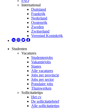
FAQ
International
Duitsland
Frankrijk
Nederland
Oostenrijk
Zweden
Zwitserland
Verenigd Koninkrijk
Studenten
Vacatures
Studentenjobs
Vakantiejobs
Stages
Alle vacatures
Jobs per provincie
Jobs per sector
Populaire jobs
Thuiswerken
Sollicitatietips
Het cv
De sollicitatiebrief
Alle sollicitatietips