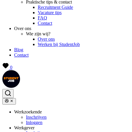
Praktische tips & contact
Recruitment Guide
Vacature tips
FAQ
Contact
Over ons
Wie zijn wij?
Over ons
Werken bij StudentJob
Blog
Contact
0
Werkzoekende
Inschrijven
Inloggen
Werkgever