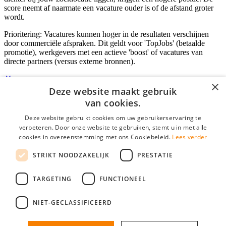
score neemt af naarmate een vacature ouder is of de afstand groter
wordt.
Prioritering: Vacatures kunnen hoger in de resultaten verschijnen
door commerciële afspraken. Dit geldt voor 'TopJobs' (betaalde
promotie), werkgevers met een actieve 'boost' of vacatures van
directe partners (versus externe bronnen).
×
Deze website maakt gebruik
Inloggen als bedrijf
van cookies.
Deze website gebruikt cookies om uw gebruikerservaring te
E-mail
*
verbeteren. Door onze website te gebruiken, stemt u in met alle
cookies in overeenstemming met ons Cookiebeleid.
Lees verder
Wachtwoord
STRIKT NOODZAKELIJK
PRESTATIE
login gegevens onthouden
Wachtwoord vergeten?
login
TARGETING
FUNCTIONEEL
Bedrijf aanmelden
NIET-GECLASSIFICEERD
Na het aanmelden kun je meteen je vacature plaatsen en heb je je