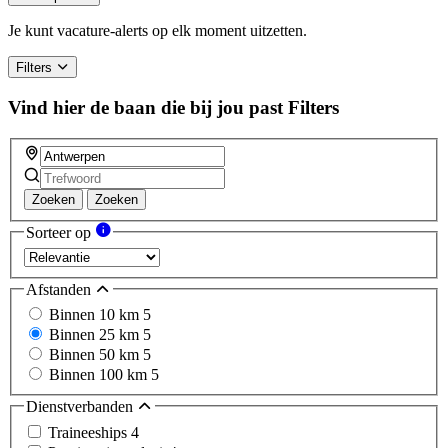
are
a
Je kunt vacature-alerts op elk moment uitzetten.
human,
ignore
Filters
this
field
Vind hier de baan die bij jou past
Filters
Zoeken
Zoeken
Sorteer op
Afstanden
Binnen 10 km
5
Binnen 25 km
5
Binnen 50 km
5
Binnen 100 km
5
Dienstverbanden
Traineeships
4