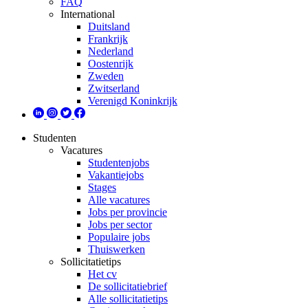
FAQ
International
Duitsland
Frankrijk
Nederland
Oostenrijk
Zweden
Zwitserland
Verenigd Koninkrijk
Studenten
Vacatures
Studentenjobs
Vakantiejobs
Stages
Alle vacatures
Jobs per provincie
Jobs per sector
Populaire jobs
Thuiswerken
Sollicitatietips
Het cv
De sollicitatiebrief
Alle sollicitatietips