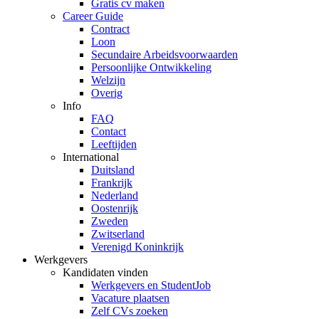
Gratis cv maken
Career Guide
Contract
Loon
Secundaire Arbeidsvoorwaarden
Persoonlijke Ontwikkeling
Welzijn
Overig
Info
FAQ
Contact
Leeftijden
International
Duitsland
Frankrijk
Nederland
Oostenrijk
Zweden
Zwitserland
Verenigd Koninkrijk
Werkgevers
Kandidaten vinden
Werkgevers en StudentJob
Vacature plaatsen
Zelf CVs zoeken