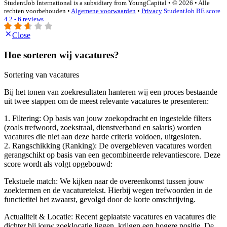
StudentJob International is a subsidiary from YoungCapital • © 2026 • Alle
rechten voorbehouden •
Algemene voorwaarden
•
Privacy
StudentJob BE score
4.2 - 6 reviews
Close
Hoe sorteren wij vacatures?
Sortering van vacatures
Bij het tonen van zoekresultaten hanteren wij een proces bestaande
uit twee stappen om de meest relevante vacatures te presenteren:
1. Filtering: Op basis van jouw zoekopdracht en ingestelde filters
(zoals trefwoord, zoekstraal, dienstverband en salaris) worden
vacatures die niet aan deze harde criteria voldoen, uitgesloten.
2. Rangschikking (Ranking): De overgebleven vacatures worden
gerangschikt op basis van een gecombineerde relevantiescore. Deze
score wordt als volgt opgebouwd:
Tekstuele match: We kijken naar de overeenkomst tussen jouw
zoektermen en de vacaturetekst. Hierbij wegen trefwoorden in de
functietitel het zwaarst, gevolgd door de korte omschrijving.
Actualiteit & Locatie: Recent geplaatste vacatures en vacatures die
dichter bij jouw zoeklocatie liggen, krijgen een hogere positie. De