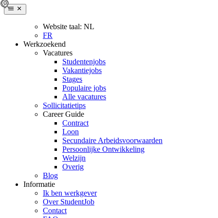
Website taal:
NL
FR
Werkzoekend
Vacatures
Studentenjobs
Vakantiejobs
Stages
Populaire jobs
Alle vacatures
Sollicitatietips
Career Guide
Contract
Loon
Secundaire Arbeidsvoorwaarden
Persoonlijke Ontwikkeling
Welzijn
Overig
Blog
Informatie
Ik ben werkgever
Over StudentJob
Contact