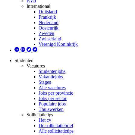
FAQ
International
Duitsland
Frankrijk
Nederland
Oostenrijk
Zweden
Zwitserland
Verenigd Koninkrijk
Studenten
Vacatures
Studentenjobs
Vakantiejobs
Stages
Alle vacatures
Jobs per provincie
Jobs per sector
Populaire jobs
Thuiswerken
Sollicitatietips
Het cv
De sollicitatiebrief
Alle sollicitatietips