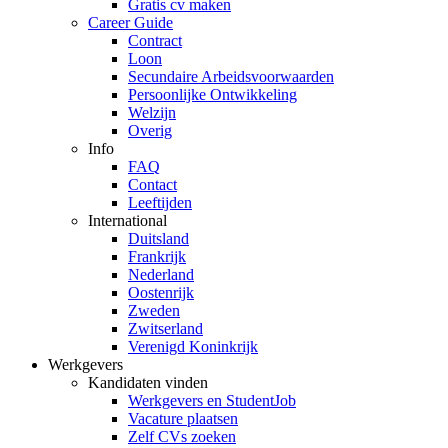
Gratis cv maken
Career Guide
Contract
Loon
Secundaire Arbeidsvoorwaarden
Persoonlijke Ontwikkeling
Welzijn
Overig
Info
FAQ
Contact
Leeftijden
International
Duitsland
Frankrijk
Nederland
Oostenrijk
Zweden
Zwitserland
Verenigd Koninkrijk
Werkgevers
Kandidaten vinden
Werkgevers en StudentJob
Vacature plaatsen
Zelf CVs zoeken