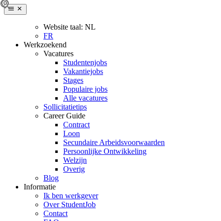
Website taal:
NL
FR
Werkzoekend
Vacatures
Studentenjobs
Vakantiejobs
Stages
Populaire jobs
Alle vacatures
Sollicitatietips
Career Guide
Contract
Loon
Secundaire Arbeidsvoorwaarden
Persoonlijke Ontwikkeling
Welzijn
Overig
Blog
Informatie
Ik ben werkgever
Over StudentJob
Contact