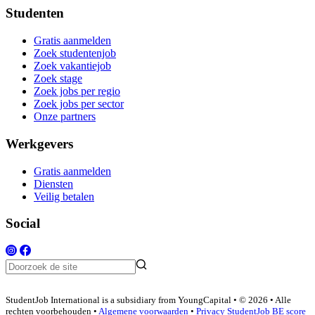
Studenten
Gratis aanmelden
Zoek studentenjob
Zoek vakantiejob
Zoek stage
Zoek jobs per regio
Zoek jobs per sector
Onze partners
Werkgevers
Gratis aanmelden
Diensten
Veilig betalen
Social
StudentJob International is a subsidiary from YoungCapital • © 2026 • Alle
rechten voorbehouden •
Algemene voorwaarden
•
Privacy
StudentJob BE score