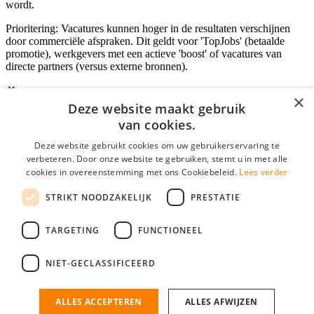
wordt.
Prioritering: Vacatures kunnen hoger in de resultaten verschijnen
door commerciële afspraken. Dit geldt voor 'TopJobs' (betaalde
promotie), werkgevers met een actieve 'boost' of vacatures van
directe partners (versus externe bronnen).
×
Deze website maakt gebruik
Inloggen als bedrijf
van cookies.
Deze website gebruikt cookies om uw gebruikerservaring te
E-mail
*
verbeteren. Door onze website te gebruiken, stemt u in met alle
cookies in overeenstemming met ons Cookiebeleid.
Lees verder
Wachtwoord
STRIKT NOODZAKELIJK
PRESTATIE
login gegevens onthouden
Wachtwoord vergeten?
login
TARGETING
FUNCTIONEEL
Bedrijf aanmelden
NIET-GECLASSIFICEERD
Na het aanmelden kun je meteen je vacature plaatsen en heb je je
nieuwe collega/werknemer zo gevonden!
ALLES ACCEPTEREN
ALLES AFWIJZEN