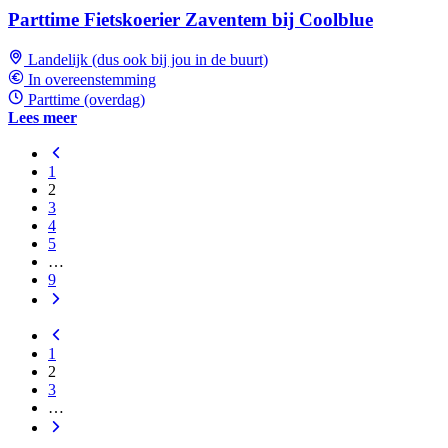
Parttime Fietskoerier Zaventem bij Coolblue
Landelijk (dus ook bij jou in de buurt)
In overeenstemming
Parttime (overdag)
Lees meer
1
2
3
4
5
…
9
1
2
3
…