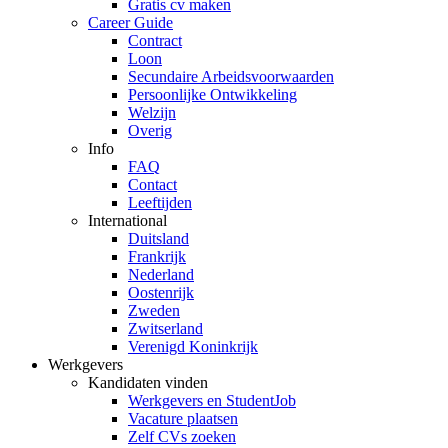
Gratis cv maken
Career Guide
Contract
Loon
Secundaire Arbeidsvoorwaarden
Persoonlijke Ontwikkeling
Welzijn
Overig
Info
FAQ
Contact
Leeftijden
International
Duitsland
Frankrijk
Nederland
Oostenrijk
Zweden
Zwitserland
Verenigd Koninkrijk
Werkgevers
Kandidaten vinden
Werkgevers en StudentJob
Vacature plaatsen
Zelf CVs zoeken