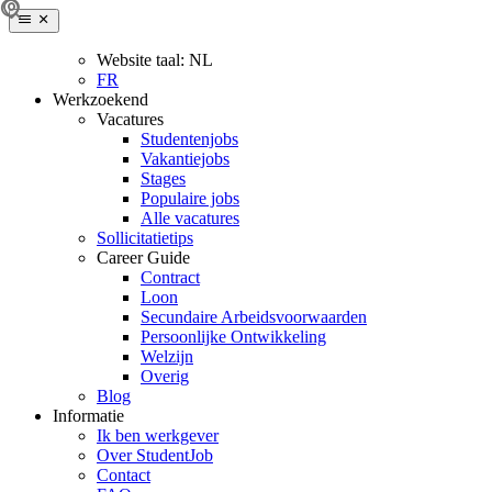
Website taal:
NL
FR
Werkzoekend
Vacatures
Studentenjobs
Vakantiejobs
Stages
Populaire jobs
Alle vacatures
Sollicitatietips
Career Guide
Contract
Loon
Secundaire Arbeidsvoorwaarden
Persoonlijke Ontwikkeling
Welzijn
Overig
Blog
Informatie
Ik ben werkgever
Over StudentJob
Contact