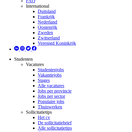
FAQ
International
Duitsland
Frankrijk
Nederland
Oostenrijk
Zweden
Zwitserland
Verenigd Koninkrijk
Studenten
Vacatures
Studentenjobs
Vakantiejobs
Stages
Alle vacatures
Jobs per provincie
Jobs per sector
Populaire jobs
Thuiswerken
Sollicitatietips
Het cv
De sollicitatiebrief
Alle sollicitatietips