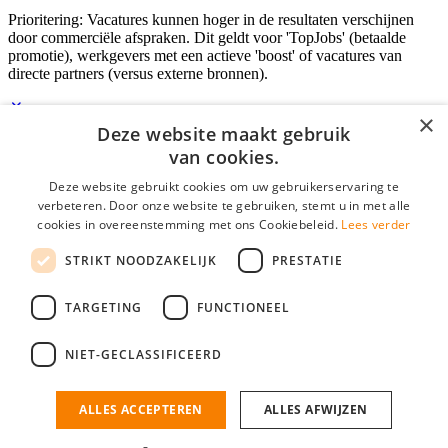
Prioritering: Vacatures kunnen hoger in de resultaten verschijnen
door commerciële afspraken. Dit geldt voor 'TopJobs' (betaalde
promotie), werkgevers met een actieve 'boost' of vacatures van
directe partners (versus externe bronnen).
×
Deze website maakt gebruik
Inloggen als bedrijf
van cookies.
Deze website gebruikt cookies om uw gebruikerservaring te
E-mail
*
verbeteren. Door onze website te gebruiken, stemt u in met alle
cookies in overeenstemming met ons Cookiebeleid.
Lees verder
Wachtwoord
STRIKT NOODZAKELIJK
PRESTATIE
login gegevens onthouden
Wachtwoord vergeten?
login
TARGETING
FUNCTIONEEL
Bedrijf aanmelden
NIET-GECLASSIFICEERD
Na het aanmelden kun je meteen je vacature plaatsen en heb je je
nieuwe collega/werknemer zo gevonden!
ALLES ACCEPTEREN
ALLES AFWIJZEN
Heb je nog geen gratis bedrijfsprofiel?