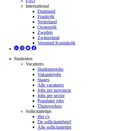
FAQ
International
Duitsland
Frankrijk
Nederland
Oostenrijk
Zweden
Zwitserland
Verenigd Koninkrijk
Studenten
Vacatures
Studentenjobs
Vakantiejobs
Stages
Alle vacatures
Jobs per provincie
Jobs per sector
Populaire jobs
Thuiswerken
Sollicitatietips
Het cv
De sollicitatiebrief
Alle sollicitatietips