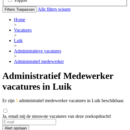
Topjob
Alle filters wissen
Filters Toepassen
Home
>
Vacatures
>
Luik
>
Administratieve vacatures
>
Administratief medewerker
Administratief Medewerker
vacatures in Luik
Er zijn
5
administratief medewerker vacatures in Luik beschikbaar.
Ja, email mij de nieuwste vacatures van deze zoekopdracht!
If
you
Alert opslaan