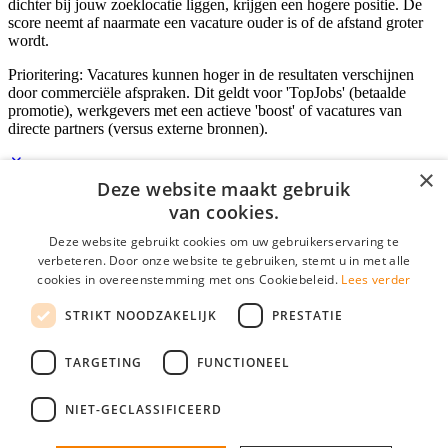
dichter bij jouw zoeklocatie liggen, krijgen een hogere positie. De
score neemt af naarmate een vacature ouder is of de afstand groter
wordt.
Prioritering: Vacatures kunnen hoger in de resultaten verschijnen
door commerciële afspraken. Dit geldt voor 'TopJobs' (betaalde
promotie), werkgevers met een actieve 'boost' of vacatures van
directe partners (versus externe bronnen).
×
Deze website maakt gebruik
Inloggen als bedrijf
van cookies.
Deze website gebruikt cookies om uw gebruikerservaring te
E-mail
*
verbeteren. Door onze website te gebruiken, stemt u in met alle
cookies in overeenstemming met ons Cookiebeleid.
Lees verder
Wachtwoord
STRIKT NOODZAKELIJK
PRESTATIE
login gegevens onthouden
Wachtwoord vergeten?
login
TARGETING
FUNCTIONEEL
Bedrijf aanmelden
NIET-GECLASSIFICEERD
Na het aanmelden kun je meteen je vacature plaatsen en heb je je