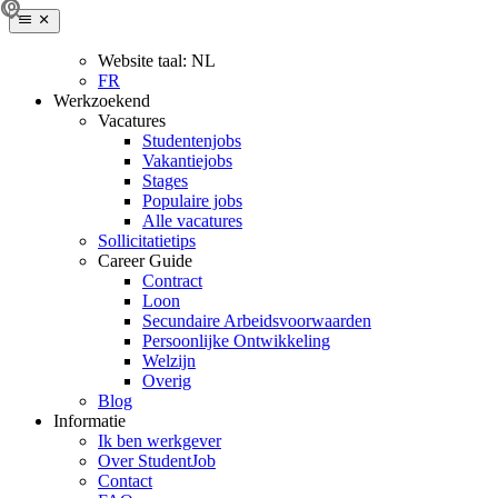
Website taal:
NL
FR
Werkzoekend
Vacatures
Studentenjobs
Vakantiejobs
Stages
Populaire jobs
Alle vacatures
Sollicitatietips
Career Guide
Contract
Loon
Secundaire Arbeidsvoorwaarden
Persoonlijke Ontwikkeling
Welzijn
Overig
Blog
Informatie
Ik ben werkgever
Over StudentJob
Contact