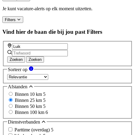
are
a
Je kunt vacature-alerts op elk moment uitzetten.
human,
ignore
Filters
this
field
Vind hier de baan die bij jou past
Filters
Zoeken
Zoeken
Sorteer op
Afstanden
Binnen 10 km
5
Binnen 25 km
5
Binnen 50 km
5
Binnen 100 km
6
Dienstverbanden
Parttime (overdag)
5