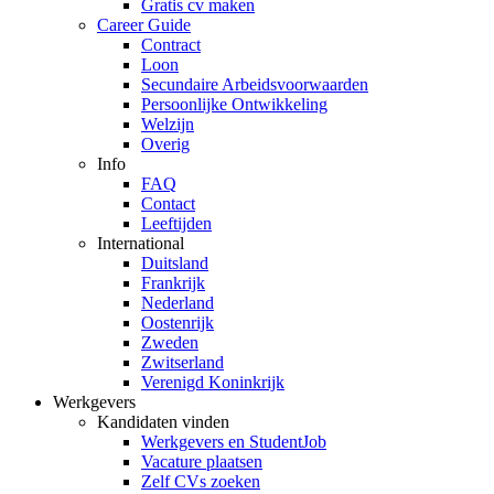
Gratis cv maken
Career Guide
Contract
Loon
Secundaire Arbeidsvoorwaarden
Persoonlijke Ontwikkeling
Welzijn
Overig
Info
FAQ
Contact
Leeftijden
International
Duitsland
Frankrijk
Nederland
Oostenrijk
Zweden
Zwitserland
Verenigd Koninkrijk
Werkgevers
Kandidaten vinden
Werkgevers en StudentJob
Vacature plaatsen
Zelf CVs zoeken