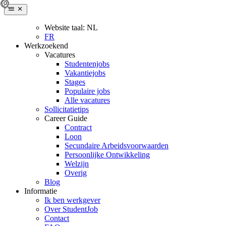
Website taal:
NL
FR
Werkzoekend
Vacatures
Studentenjobs
Vakantiejobs
Stages
Populaire jobs
Alle vacatures
Sollicitatietips
Career Guide
Contract
Loon
Secundaire Arbeidsvoorwaarden
Persoonlijke Ontwikkeling
Welzijn
Overig
Blog
Informatie
Ik ben werkgever
Over StudentJob
Contact