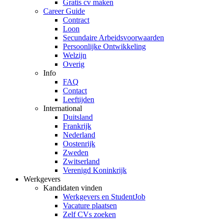
Gratis cv maken
Career Guide
Contract
Loon
Secundaire Arbeidsvoorwaarden
Persoonlijke Ontwikkeling
Welzijn
Overig
Info
FAQ
Contact
Leeftijden
International
Duitsland
Frankrijk
Nederland
Oostenrijk
Zweden
Zwitserland
Verenigd Koninkrijk
Werkgevers
Kandidaten vinden
Werkgevers en StudentJob
Vacature plaatsen
Zelf CVs zoeken