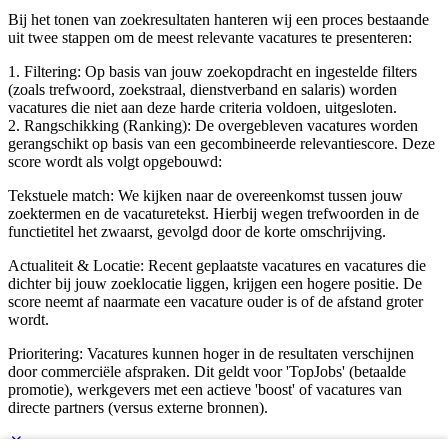
Bij het tonen van zoekresultaten hanteren wij een proces bestaande
uit twee stappen om de meest relevante vacatures te presenteren:
1. Filtering: Op basis van jouw zoekopdracht en ingestelde filters
(zoals trefwoord, zoekstraal, dienstverband en salaris) worden
vacatures die niet aan deze harde criteria voldoen, uitgesloten.
2. Rangschikking (Ranking): De overgebleven vacatures worden
gerangschikt op basis van een gecombineerde relevantiescore. Deze
score wordt als volgt opgebouwd:
Tekstuele match: We kijken naar de overeenkomst tussen jouw
zoektermen en de vacaturetekst. Hierbij wegen trefwoorden in de
functietitel het zwaarst, gevolgd door de korte omschrijving.
Actualiteit & Locatie: Recent geplaatste vacatures en vacatures die
dichter bij jouw zoeklocatie liggen, krijgen een hogere positie. De
score neemt af naarmate een vacature ouder is of de afstand groter
wordt.
Prioritering: Vacatures kunnen hoger in de resultaten verschijnen
door commerciële afspraken. Dit geldt voor 'TopJobs' (betaalde
promotie), werkgevers met een actieve 'boost' of vacatures van
directe partners (versus externe bronnen).