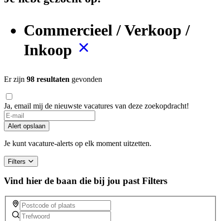
Commercieel / Verkoop /
Inkoop
Er zijn
98 resultaten
gevonden
Ja, email mij de nieuwste vacatures van deze zoekopdracht!
If
you
Alert opslaan
are
a
Je kunt vacature-alerts op elk moment uitzetten.
human,
ignore
Filters
this
field
Vind hier de baan die bij jou past
Filters