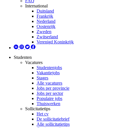
FAQ
International
Duitsland
Frankrijk
Nederland
Oostenrijk
Zweden
Zwitserland
Verenigd Koninkrijk
Studenten
Vacatures
Studentenjobs
Vakantiejobs
Stages
Alle vacatures
Jobs per provincie
Jobs per sector
Populaire jobs
Thuiswerken
Sollicitatietips
Het cv
De sollicitatiebrief
Alle sollicitatietips