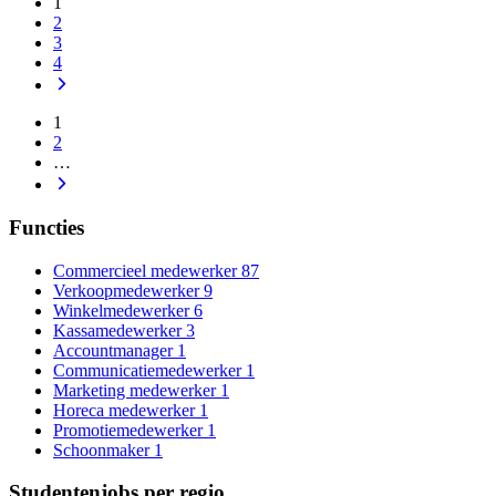
1
2
3
4
1
2
…
Functies
Commercieel medewerker
87
Verkoopmedewerker
9
Winkelmedewerker
6
Kassamedewerker
3
Accountmanager
1
Communicatiemedewerker
1
Marketing medewerker
1
Horeca medewerker
1
Promotiemedewerker
1
Schoonmaker
1
Studentenjobs per regio