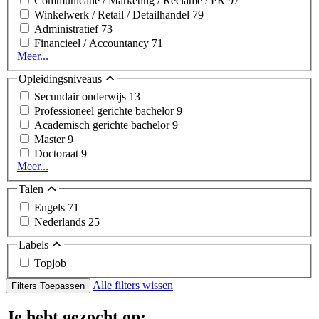
Communicatie / Marketing / Reclame / PR
97
Winkelwerk / Retail / Detailhandel
79
Administratief
73
Financieel / Accountancy
71
Meer...
Opleidingsniveaus
Secundair onderwijs
13
Professioneel gerichte bachelor
9
Academisch gerichte bachelor
9
Master
9
Doctoraat
9
Meer...
Talen
Engels
71
Nederlands
25
Labels
Topjob
Alle filters wissen
Filters Toepassen
Je hebt gezocht op: