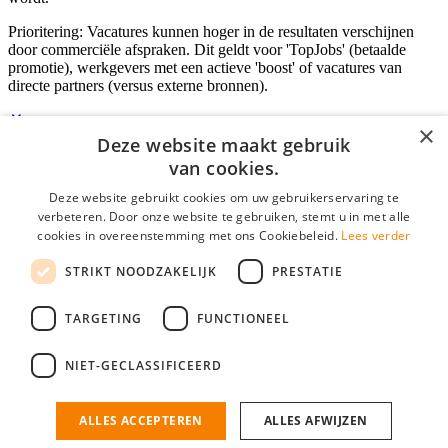
Prioritering: Vacatures kunnen hoger in de resultaten verschijnen
door commerciële afspraken. Dit geldt voor 'TopJobs' (betaalde
promotie), werkgevers met een actieve 'boost' of vacatures van
directe partners (versus externe bronnen).
×
Deze website maakt gebruik
Inloggen als bedrijf
van cookies.
Deze website gebruikt cookies om uw gebruikerservaring te
E-mail
*
verbeteren. Door onze website te gebruiken, stemt u in met alle
cookies in overeenstemming met ons Cookiebeleid.
Lees verder
Wachtwoord
STRIKT NOODZAKELIJK
PRESTATIE
login gegevens onthouden
Wachtwoord vergeten?
login
TARGETING
FUNCTIONEEL
Bedrijf aanmelden
NIET-GECLASSIFICEERD
Na het aanmelden kun je meteen je vacature plaatsen en heb je je
nieuwe collega/werknemer zo gevonden!
ALLES ACCEPTEREN
ALLES AFWIJZEN
Heb je nog geen gratis bedrijfsprofiel?