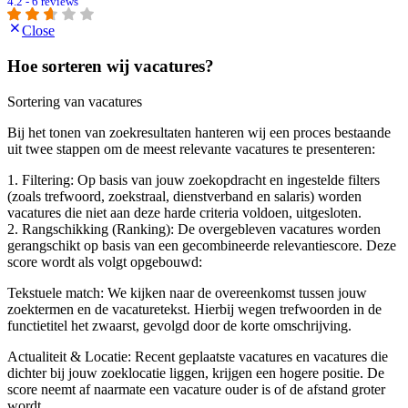
4.2 - 6 reviews
Close
Hoe sorteren wij vacatures?
Sortering van vacatures
Bij het tonen van zoekresultaten hanteren wij een proces bestaande
uit twee stappen om de meest relevante vacatures te presenteren:
1. Filtering: Op basis van jouw zoekopdracht en ingestelde filters
(zoals trefwoord, zoekstraal, dienstverband en salaris) worden
vacatures die niet aan deze harde criteria voldoen, uitgesloten.
2. Rangschikking (Ranking): De overgebleven vacatures worden
gerangschikt op basis van een gecombineerde relevantiescore. Deze
score wordt als volgt opgebouwd:
Tekstuele match: We kijken naar de overeenkomst tussen jouw
zoektermen en de vacaturetekst. Hierbij wegen trefwoorden in de
functietitel het zwaarst, gevolgd door de korte omschrijving.
Actualiteit & Locatie: Recent geplaatste vacatures en vacatures die
dichter bij jouw zoeklocatie liggen, krijgen een hogere positie. De
score neemt af naarmate een vacature ouder is of de afstand groter
wordt.