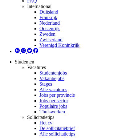
FAQ
International
Duitsland
Frankrijk
Nederland
Oostenrijk
Zweden
Zwitserland
Verenigd Koninkrijk
Studenten
Vacatures
Studentenjobs
Vakantiejobs
Stages
Alle vacatures
Jobs per provincie
Jobs per sector
Populaire jobs
Thuiswerken
Sollicitatietips
Het cv
De sollicitatiebrief
Alle sollicitatietips