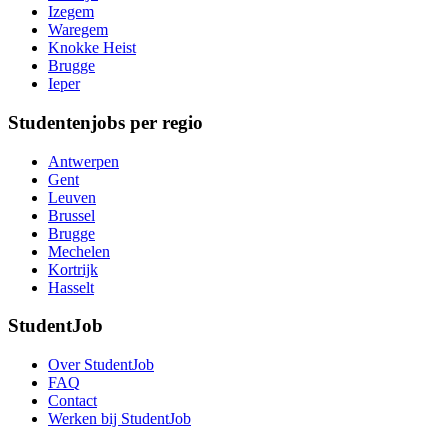
Izegem
Waregem
Knokke Heist
Brugge
Ieper
Studentenjobs per regio
Antwerpen
Gent
Leuven
Brussel
Brugge
Mechelen
Kortrijk
Hasselt
StudentJob
Over StudentJob
FAQ
Contact
Werken bij StudentJob