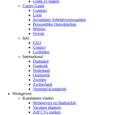
Gratis cv maken
Career Guide
Contract
Loon
Secundaire Arbeidsvoorwaarden
Persoonlijke Ontwikkeling
Welzijn
Overig
Info
FAQ
Contact
Leeftijden
International
Duitsland
Frankrijk
Nederland
Oostenrijk
Zweden
Zwitserland
Verenigd Koninkrijk
Werkgevers
Kandidaten vinden
Werkgevers en StudentJob
Vacature plaatsen
Zelf CVs zoeken