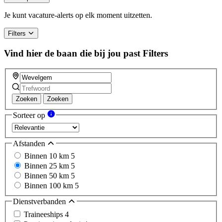
are
a
Je kunt vacature-alerts op elk moment uitzetten.
human,
ignore
Filters
this
field
Vind hier de baan die bij jou past
Filters
Zoeken
Zoeken
Sorteer op
Afstanden
Binnen 10 km
5
Binnen 25 km
5
Binnen 50 km
5
Binnen 100 km
5
Dienstverbanden
Traineeships
4