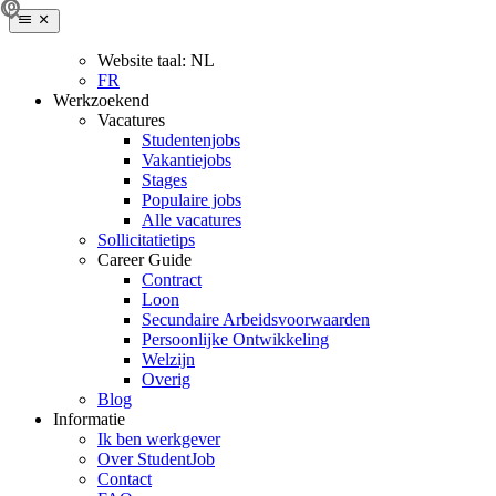
Website taal:
NL
FR
Werkzoekend
Vacatures
Studentenjobs
Vakantiejobs
Stages
Populaire jobs
Alle vacatures
Sollicitatietips
Career Guide
Contract
Loon
Secundaire Arbeidsvoorwaarden
Persoonlijke Ontwikkeling
Welzijn
Overig
Blog
Informatie
Ik ben werkgever
Over StudentJob
Contact