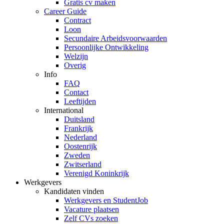
Gratis cv maken
Career Guide
Contract
Loon
Secundaire Arbeidsvoorwaarden
Persoonlijke Ontwikkeling
Welzijn
Overig
Info
FAQ
Contact
Leeftijden
International
Duitsland
Frankrijk
Nederland
Oostenrijk
Zweden
Zwitserland
Verenigd Koninkrijk
Werkgevers
Kandidaten vinden
Werkgevers en StudentJob
Vacature plaatsen
Zelf CVs zoeken