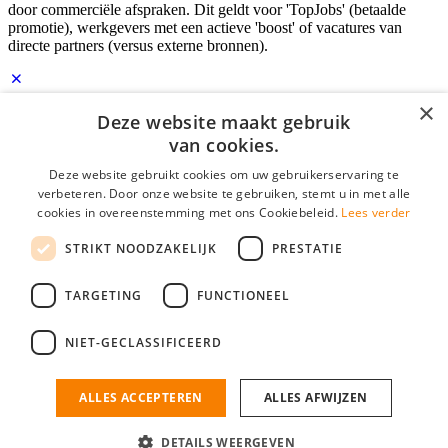
door commerciële afspraken. Dit geldt voor 'TopJobs' (betaalde
promotie), werkgevers met een actieve 'boost' of vacatures van
directe partners (versus externe bronnen).
×
Inloggen als bedrijf
Deze website maakt gebruik
van cookies.
E-mail
*
Deze website gebruikt cookies om uw gebruikerservaring te
verbeteren. Door onze website te gebruiken, stemt u in met alle
cookies in overeenstemming met ons Cookiebeleid.
Lees verder
Wachtwoord
STRIKT NOODZAKELIJK
PRESTATIE
login gegevens onthouden
Wachtwoord vergeten?
login
TARGETING
FUNCTIONEEL
Bedrijf aanmelden
NIET-GECLASSIFICEERD
Na het aanmelden kun je meteen je vacature plaatsen en heb je je
nieuwe collega/werknemer zo gevonden!
ALLES ACCEPTEREN
ALLES AFWIJZEN
Heb je nog geen gratis bedrijfsprofiel?
DETAILS WEERGEVEN