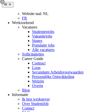
Website taal:
NL
FR
Werkzoekend
Vacatures
Studentenjobs
Vakantiejobs
Stages
Populaire jobs
Alle vacatures
Sollicitatietips
Career Guide
Contract
Loon
Secundaire Arbeidsvoorwaarden
Persoonlijke Ontwikkeling
Welzijn
Overig
Blog
Informatie
Ik ben werkgever
Over StudentJob
Contact