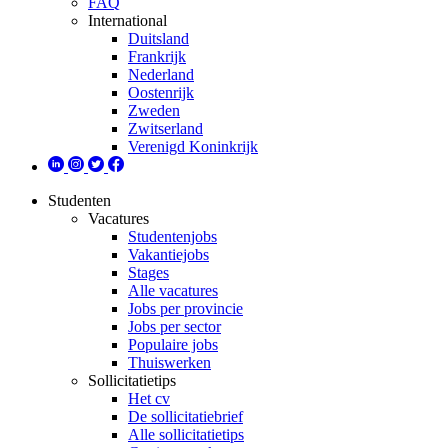
FAQ
International
Duitsland
Frankrijk
Nederland
Oostenrijk
Zweden
Zwitserland
Verenigd Koninkrijk
Studenten
Vacatures
Studentenjobs
Vakantiejobs
Stages
Alle vacatures
Jobs per provincie
Jobs per sector
Populaire jobs
Thuiswerken
Sollicitatietips
Het cv
De sollicitatiebrief
Alle sollicitatietips