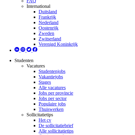
FAQ
International
Duitsland
Frankrijk
Nederland
Oostenrijk
Zweden
Zwitserland
Verenigd Koninkrijk
Studenten
Vacatures
Studentenjobs
Vakantiejobs
Stages
Alle vacatures
Jobs per provincie
Jobs per sector
Populaire jobs
Thuiswerken
Sollicitatietips
Het cv
De sollicitatiebrief
Alle sollicitatietips