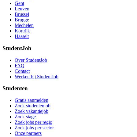
Gent
Leuven
Brussel
Brugge
Mechelen
Kortrijk
Hasselt
StudentJob
Over StudentJob
FAQ
Contact
Werken bij StudentJob
Studenten
Gratis aanmelden
Zoek studentenjob
Zoek vakantiejob
Zoek stage
Zoek jobs per regio
Zoek jobs per sector
Onze partners