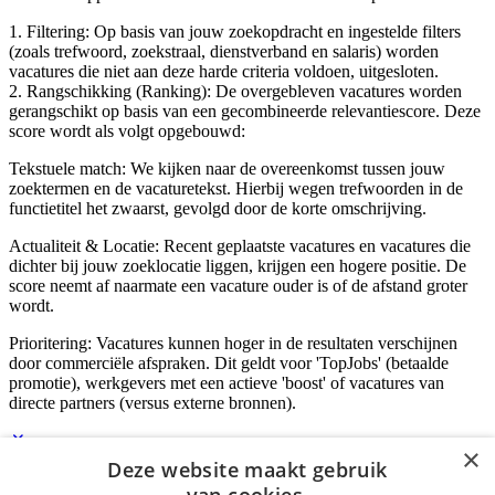
1. Filtering: Op basis van jouw zoekopdracht en ingestelde filters
(zoals trefwoord, zoekstraal, dienstverband en salaris) worden
vacatures die niet aan deze harde criteria voldoen, uitgesloten.
2. Rangschikking (Ranking): De overgebleven vacatures worden
gerangschikt op basis van een gecombineerde relevantiescore. Deze
score wordt als volgt opgebouwd:
Tekstuele match: We kijken naar de overeenkomst tussen jouw
zoektermen en de vacaturetekst. Hierbij wegen trefwoorden in de
functietitel het zwaarst, gevolgd door de korte omschrijving.
Actualiteit & Locatie: Recent geplaatste vacatures en vacatures die
dichter bij jouw zoeklocatie liggen, krijgen een hogere positie. De
score neemt af naarmate een vacature ouder is of de afstand groter
wordt.
Prioritering: Vacatures kunnen hoger in de resultaten verschijnen
door commerciële afspraken. Dit geldt voor 'TopJobs' (betaalde
promotie), werkgevers met een actieve 'boost' of vacatures van
directe partners (versus externe bronnen).
×
Deze website maakt gebruik
Inloggen als bedrijf