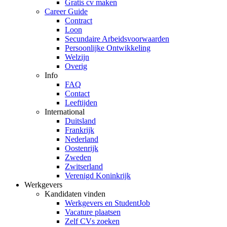
Gratis cv maken
Career Guide
Contract
Loon
Secundaire Arbeidsvoorwaarden
Persoonlijke Ontwikkeling
Welzijn
Overig
Info
FAQ
Contact
Leeftijden
International
Duitsland
Frankrijk
Nederland
Oostenrijk
Zweden
Zwitserland
Verenigd Koninkrijk
Werkgevers
Kandidaten vinden
Werkgevers en StudentJob
Vacature plaatsen
Zelf CVs zoeken