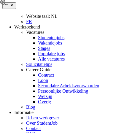
Website taal:
NL
FR
Werkzoekend
Vacatures
Studentenjobs
Vakantiejobs
Stages
Populaire jobs
Alle vacatures
Sollicitatietips
Career Guide
Contract
Loon
Secundaire Arbeidsvoorwaarden
Persoonlijke Ontwikkeling
Welzijn
Overig
Blog
Informatie
Ik ben werkgever
Over StudentJob
Contact