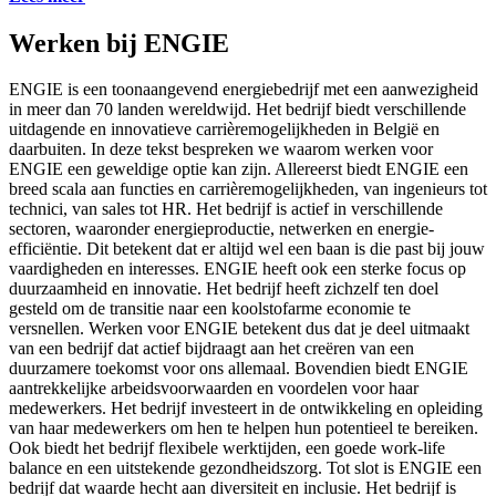
Werken bij ENGIE
ENGIE is een toonaangevend energiebedrijf met een aanwezigheid
in meer dan 70 landen wereldwijd. Het bedrijf biedt verschillende
uitdagende en innovatieve carrièremogelijkheden in België en
daarbuiten. In deze tekst bespreken we waarom werken voor
ENGIE een geweldige optie kan zijn. Allereerst biedt ENGIE een
breed scala aan functies en carrièremogelijkheden, van ingenieurs tot
technici, van sales tot HR. Het bedrijf is actief in verschillende
sectoren, waaronder energieproductie, netwerken en energie-
efficiëntie. Dit betekent dat er altijd wel een baan is die past bij jouw
vaardigheden en interesses. ENGIE heeft ook een sterke focus op
duurzaamheid en innovatie. Het bedrijf heeft zichzelf ten doel
gesteld om de transitie naar een koolstofarme economie te
versnellen. Werken voor ENGIE betekent dus dat je deel uitmaakt
van een bedrijf dat actief bijdraagt aan het creëren van een
duurzamere toekomst voor ons allemaal. Bovendien biedt ENGIE
aantrekkelijke arbeidsvoorwaarden en voordelen voor haar
medewerkers. Het bedrijf investeert in de ontwikkeling en opleiding
van haar medewerkers om hen te helpen hun potentieel te bereiken.
Ook biedt het bedrijf flexibele werktijden, een goede work-life
balance en een uitstekende gezondheidszorg. Tot slot is ENGIE een
bedrijf dat waarde hecht aan diversiteit en inclusie. Het bedrijf is