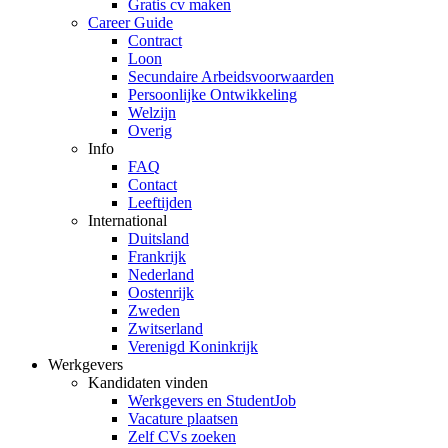
Gratis cv maken
Career Guide
Contract
Loon
Secundaire Arbeidsvoorwaarden
Persoonlijke Ontwikkeling
Welzijn
Overig
Info
FAQ
Contact
Leeftijden
International
Duitsland
Frankrijk
Nederland
Oostenrijk
Zweden
Zwitserland
Verenigd Koninkrijk
Werkgevers
Kandidaten vinden
Werkgevers en StudentJob
Vacature plaatsen
Zelf CVs zoeken