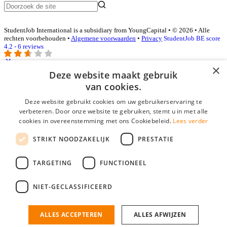
StudentJob International is a subsidiary from YoungCapital • © 2026 • Alle
rechten voorbehouden •
Algemene voorwaarden
•
Privacy
StudentJob BE score
4.2 - 6 reviews
×
Deze website maakt gebruik
Inloggen als bedrijf
van cookies.
Deze website gebruikt cookies om uw gebruikerservaring te
E-mail
*
verbeteren. Door onze website te gebruiken, stemt u in met alle
cookies in overeenstemming met ons Cookiebeleid.
Lees verder
Wachtwoord
STRIKT NOODZAKELIJK
PRESTATIE
login gegevens onthouden
Wachtwoord vergeten?
login
TARGETING
FUNCTIONEEL
Bedrijf aanmelden
NIET-GECLASSIFICEERD
Na het aanmelden kun je meteen je vacature plaatsen en heb je je
nieuwe collega/werknemer zo gevonden!
ALLES ACCEPTEREN
ALLES AFWIJZEN