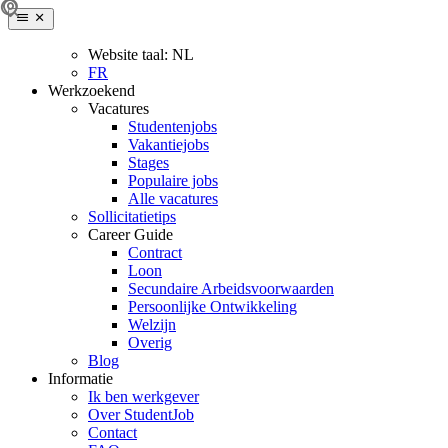
Website taal:
NL
FR
Werkzoekend
Vacatures
Studentenjobs
Vakantiejobs
Stages
Populaire jobs
Alle vacatures
Sollicitatietips
Career Guide
Contract
Loon
Secundaire Arbeidsvoorwaarden
Persoonlijke Ontwikkeling
Welzijn
Overig
Blog
Informatie
Ik ben werkgever
Over StudentJob
Contact