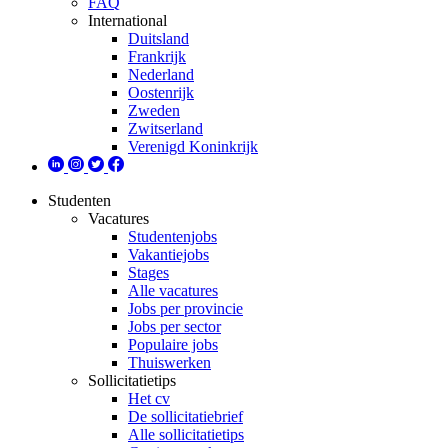
FAQ
International
Duitsland
Frankrijk
Nederland
Oostenrijk
Zweden
Zwitserland
Verenigd Koninkrijk
Studenten
Vacatures
Studentenjobs
Vakantiejobs
Stages
Alle vacatures
Jobs per provincie
Jobs per sector
Populaire jobs
Thuiswerken
Sollicitatietips
Het cv
De sollicitatiebrief
Alle sollicitatietips