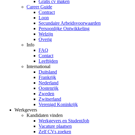
Gratis cv maken
Career Guide
Contract
Loon
Secundaire Arbeidsvoorwaarden
Persoonlijke Ontwikkeling
Welzijn
Overig
Info
FAQ
Contact
Leeftijden
International
Duitsland
Frankrijk
Nederland
Oostenrijk
Zweden
Zwitserland
Verenigd Koninkrijk
Werkgevers
Kandidaten vinden
Werkgevers en StudentJob
Vacature plaatsen
Zelf CVs zoeken