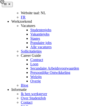
Website taal:
NL
FR
Werkzoekend
Vacatures
Studentenjobs
Vakantiejobs
Stages
Populaire jobs
Alle vacatures
Sollicitatietips
Career Guide
Contract
Loon
Secundaire Arbeidsvoorwaarden
Persoonlijke Ontwikkeling
Welzijn
Overig
Blog
Informatie
Ik ben werkgever
Over StudentJob
Contact