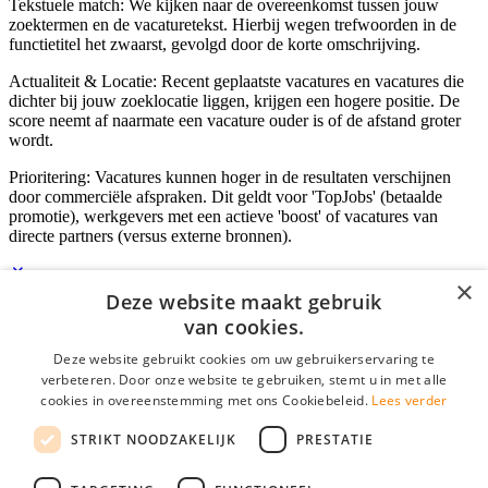
Tekstuele match: We kijken naar de overeenkomst tussen jouw
zoektermen en de vacaturetekst. Hierbij wegen trefwoorden in de
functietitel het zwaarst, gevolgd door de korte omschrijving.
Actualiteit & Locatie: Recent geplaatste vacatures en vacatures die
dichter bij jouw zoeklocatie liggen, krijgen een hogere positie. De
score neemt af naarmate een vacature ouder is of de afstand groter
wordt.
Prioritering: Vacatures kunnen hoger in de resultaten verschijnen
door commerciële afspraken. Dit geldt voor 'TopJobs' (betaalde
promotie), werkgevers met een actieve 'boost' of vacatures van
directe partners (versus externe bronnen).
×
Deze website maakt gebruik
Inloggen als bedrijf
van cookies.
Deze website gebruikt cookies om uw gebruikerservaring te
E-mail
*
verbeteren. Door onze website te gebruiken, stemt u in met alle
cookies in overeenstemming met ons Cookiebeleid.
Lees verder
Wachtwoord
STRIKT NOODZAKELIJK
PRESTATIE
login gegevens onthouden
Wachtwoord vergeten?