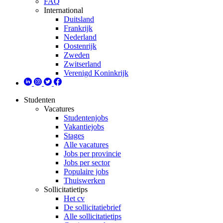
FAQ
International
Duitsland
Frankrijk
Nederland
Oostenrijk
Zweden
Zwitserland
Verenigd Koninkrijk
Studenten
Vacatures
Studentenjobs
Vakantiejobs
Stages
Alle vacatures
Jobs per provincie
Jobs per sector
Populaire jobs
Thuiswerken
Sollicitatietips
Het cv
De sollicitatiebrief
Alle sollicitatietips