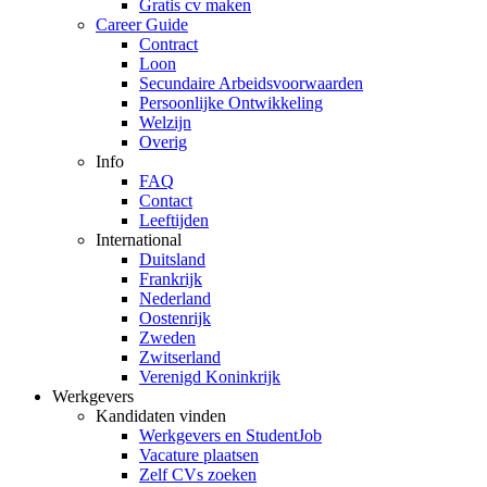
Gratis cv maken
Career Guide
Contract
Loon
Secundaire Arbeidsvoorwaarden
Persoonlijke Ontwikkeling
Welzijn
Overig
Info
FAQ
Contact
Leeftijden
International
Duitsland
Frankrijk
Nederland
Oostenrijk
Zweden
Zwitserland
Verenigd Koninkrijk
Werkgevers
Kandidaten vinden
Werkgevers en StudentJob
Vacature plaatsen
Zelf CVs zoeken