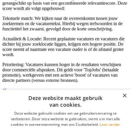
gerangschikt op basis van een gecombineerde relevantiescore. Deze
score wordt als volgt opgebouwd:
Tekstuele match: We kijken naar de overeenkomst tussen jouw
zoektermen en de vacaturetekst. Hierbij wegen trefwoorden in de
functietitel het zwaarst, gevolgd door de korte omschrijving.
Actualiteit & Locatie: Recent geplaatste vacatures en vacatures die
dichter bij jouw zoeklocatie liggen, krijgen een hogere positie. De
score neemt af naarmate een vacature ouder is of de afstand groter
wordt.
Prioritering: Vacatures kunnen hoger in de resultaten verschijnen
door commerciële afspraken. Dit geldt voor 'TopJobs' (betaalde
promotie), werkgevers met een actieve 'boost' of vacatures van
directe partners (versus externe bronnen).
×
Deze website maakt gebruik
Inloggen als bedrijf
van cookies.
Deze website gebruikt cookies om uw gebruikerservaring te
E-mail
*
verbeteren. Door onze website te gebruiken, stemt u in met alle
cookies in overeenstemming met ons Cookiebeleid.
Lees verder
Wachtwoord