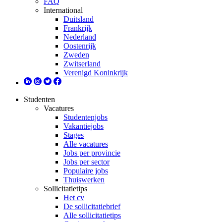
FAQ
International
Duitsland
Frankrijk
Nederland
Oostenrijk
Zweden
Zwitserland
Verenigd Koninkrijk
Studenten
Vacatures
Studentenjobs
Vakantiejobs
Stages
Alle vacatures
Jobs per provincie
Jobs per sector
Populaire jobs
Thuiswerken
Sollicitatietips
Het cv
De sollicitatiebrief
Alle sollicitatietips