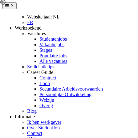
Website taal:
NL
FR
Werkzoekend
Vacatures
Studentenjobs
Vakantiejobs
Stages
Populaire jobs
Alle vacatures
Sollicitatietips
Career Guide
Contract
Loon
Secundaire Arbeidsvoorwaarden
Persoonlijke Ontwikkeling
Welzijn
Overig
Blog
Informatie
Ik ben werkgever
Over StudentJob
Contact