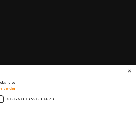
×
ebsite te
es verder
NIET-GECLASSIFICEERD
l is a subsidiary from YoungCapital • © 2026 • Alle rechten
voorwaarden
•
Privacy
StudentJob BE score
4.2 - 6 reviews