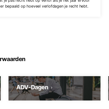
at je pas recht hebt op verlof als je het jaar ervoor
er bepaald op hoeveel verlofdagen je recht hebt.
orwaarden
ADV-Dagen