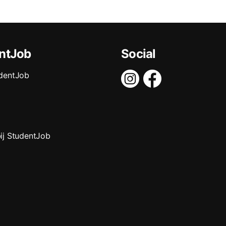
ntJob
Social
dentJob
ij StudentJob