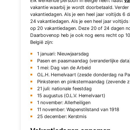
Elk werkende persoon in België heeft naast
va
vakantie waarbij je wordt doorbetaald. Verder
vakantiedagen. Als je een heel jaar voltijds 6
24 vakantiedagen. Als je een heel jaar voltijd
op 20 vakantiedagen. Deze 20 of 24 dagen no
Daarbovenop heb je ook nog eens recht op 10 
België zijn:
1 januari: Nieuwjaarsdag
Pasen en paasmaandag (veranderlijke data
1 mei: Dag van de Arbeid
O.L.H. Hemelvaart (zesde donderdag na Pa
Pinksteren en pinkstermaandag (zevende 
21 juli: nationale feestdag
15 augustus (O.L.V. Hemelvaart)
1 november: Allerheiligen
11 november: Wapenstilstand van 1918
25 december: Kerstmis