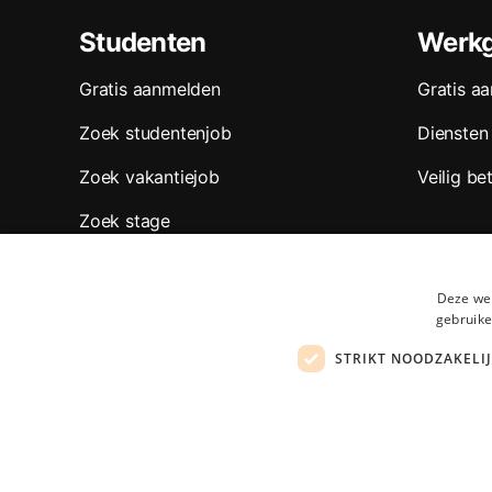
Studenten
Werkg
Gratis aanmelden
Gratis a
Zoek studentenjob
Diensten
Zoek vakantiejob
Veilig be
Zoek stage
Zoek jobs per regio
Deze web
Zoek jobs per sector
gebruike
Onze partners
STRIKT NOODZAKELI