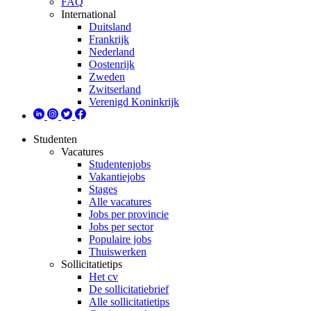
FAQ
International
Duitsland
Frankrijk
Nederland
Oostenrijk
Zweden
Zwitserland
Verenigd Koninkrijk
Studenten
Vacatures
Studentenjobs
Vakantiejobs
Stages
Alle vacatures
Jobs per provincie
Jobs per sector
Populaire jobs
Thuiswerken
Sollicitatietips
Het cv
De sollicitatiebrief
Alle sollicitatietips