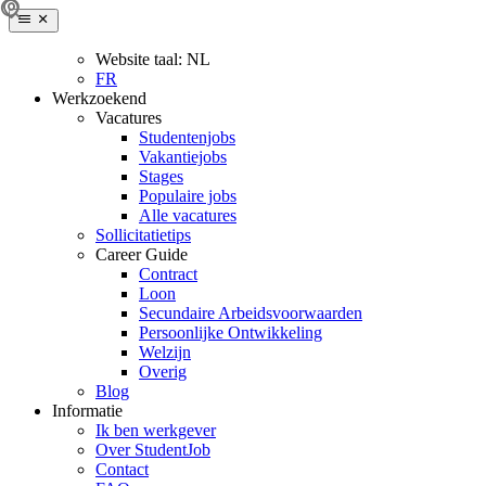
Website taal:
NL
FR
Werkzoekend
Vacatures
Studentenjobs
Vakantiejobs
Stages
Populaire jobs
Alle vacatures
Sollicitatietips
Career Guide
Contract
Loon
Secundaire Arbeidsvoorwaarden
Persoonlijke Ontwikkeling
Welzijn
Overig
Blog
Informatie
Ik ben werkgever
Over StudentJob
Contact