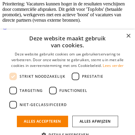
Prioritering: Vacatures kunnen hoger in de resultaten verschijnen
door commerciële afspraken. Dit geldt voor 'TopJobs' (betaalde
promotie), werkgevers met een actieve 'boost' of vacatures van
directe partners (versus externe bronnen).
×
Deze website maakt gebruik
Inloggen als bedrijf
van cookies.
Deze website gebruikt cookies om uw gebruikerservaring te
E-mail
*
verbeteren. Door onze website te gebruiken, stemt u in met alle
cookies in overeenstemming met ons Cookiebeleid.
Lees verder
Wachtwoord
STRIKT NOODZAKELIJK
PRESTATIE
login gegevens onthouden
Wachtwoord vergeten?
login
TARGETING
FUNCTIONEEL
Bedrijf aanmelden
NIET-GECLASSIFICEERD
Na het aanmelden kun je meteen je vacature plaatsen en heb je je
nieuwe collega/werknemer zo gevonden!
ALLES ACCEPTEREN
ALLES AFWIJZEN
Heb je nog geen gratis bedrijfsprofiel?
DETAILS WEERGEVEN