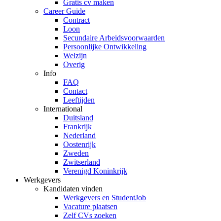
Gratis cv maken
Career Guide
Contract
Loon
Secundaire Arbeidsvoorwaarden
Persoonlijke Ontwikkeling
Welzijn
Overig
Info
FAQ
Contact
Leeftijden
International
Duitsland
Frankrijk
Nederland
Oostenrijk
Zweden
Zwitserland
Verenigd Koninkrijk
Werkgevers
Kandidaten vinden
Werkgevers en StudentJob
Vacature plaatsen
Zelf CVs zoeken