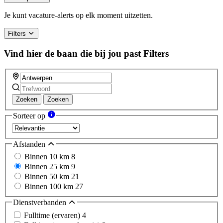
are
a
Je kunt vacature-alerts op elk moment uitzetten.
human,
ignore
Filters
this
field
Vind hier de baan die bij jou past
Filters
Zoeken
Zoeken
Sorteer op
Afstanden
Binnen 10 km
8
Binnen 25 km
9
Binnen 50 km
21
Binnen 100 km
27
Dienstverbanden
Fulltime (ervaren)
4