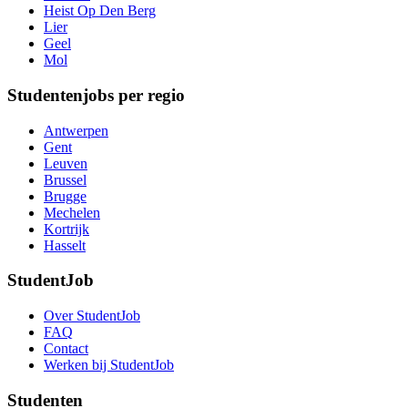
Heist Op Den Berg
Lier
Geel
Mol
Studentenjobs per regio
Antwerpen
Gent
Leuven
Brussel
Brugge
Mechelen
Kortrijk
Hasselt
StudentJob
Over StudentJob
FAQ
Contact
Werken bij StudentJob
Studenten