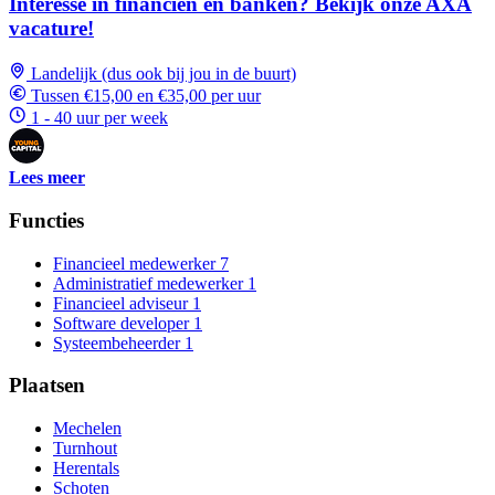
Interesse in financiën en banken? Bekijk onze AXA
vacature!
Landelijk (dus ook bij jou in de buurt)
Tussen €15,00 en €35,00 per uur
1 - 40 uur per week
Lees meer
Functies
Financieel medewerker
7
Administratief medewerker
1
Financieel adviseur
1
Software developer
1
Systeembeheerder
1
Plaatsen
Mechelen
Turnhout
Herentals
Schoten