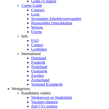
Gratis cv maken
Career Guide
Contract
Loon
Secundaire Arbeidsvoorwaarden
Persoonlijke Ontwikkeling
Welzijn
Overig
Info
FAQ
Contact
Leeftijden
International
Duitsland
Frankrijk
Nederland
Oostenrijk
Zweden
Zwitserland
Verenigd Koninkrijk
Werkgevers
Kandidaten vinden
Werkgevers en StudentJob
Vacature plaatsen
Zelf CVs zoeken