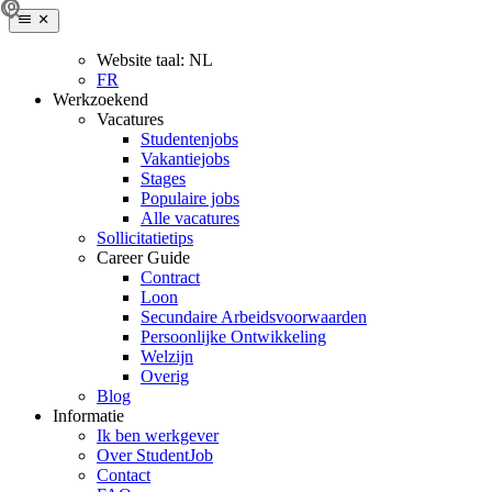
Website taal:
NL
FR
Werkzoekend
Vacatures
Studentenjobs
Vakantiejobs
Stages
Populaire jobs
Alle vacatures
Sollicitatietips
Career Guide
Contract
Loon
Secundaire Arbeidsvoorwaarden
Persoonlijke Ontwikkeling
Welzijn
Overig
Blog
Informatie
Ik ben werkgever
Over StudentJob
Contact