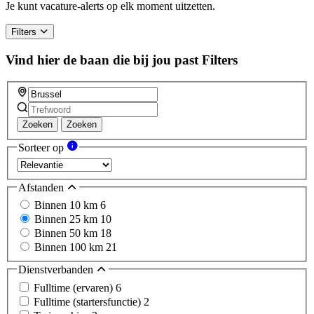
a
Je kunt vacature-alerts op elk moment uitzetten.
human,
ignore
Filters
this
field
Vind hier de baan die bij jou past
Filters
Zoeken
Zoeken
Sorteer op
Afstanden
Binnen 10 km
6
Binnen 25 km
10
Binnen 50 km
18
Binnen 100 km
21
Dienstverbanden
Fulltime (ervaren)
6
Fulltime (startersfunctie)
2