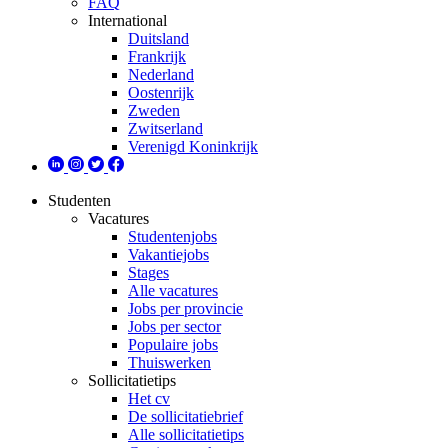
FAQ
International
Duitsland
Frankrijk
Nederland
Oostenrijk
Zweden
Zwitserland
Verenigd Koninkrijk
Studenten
Vacatures
Studentenjobs
Vakantiejobs
Stages
Alle vacatures
Jobs per provincie
Jobs per sector
Populaire jobs
Thuiswerken
Sollicitatietips
Het cv
De sollicitatiebrief
Alle sollicitatietips