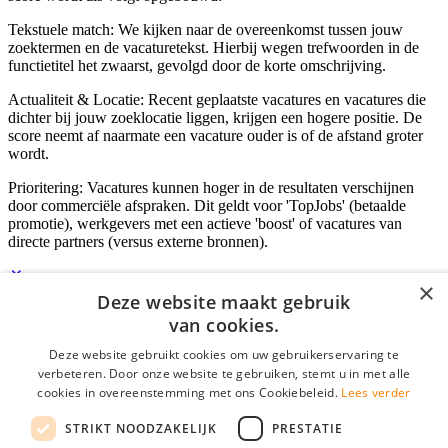
Tekstuele match: We kijken naar de overeenkomst tussen jouw
zoektermen en de vacaturetekst. Hierbij wegen trefwoorden in de
functietitel het zwaarst, gevolgd door de korte omschrijving.
Actualiteit & Locatie: Recent geplaatste vacatures en vacatures die
dichter bij jouw zoeklocatie liggen, krijgen een hogere positie. De
score neemt af naarmate een vacature ouder is of de afstand groter
wordt.
Prioritering: Vacatures kunnen hoger in de resultaten verschijnen
door commerciële afspraken. Dit geldt voor 'TopJobs' (betaalde
promotie), werkgevers met een actieve 'boost' of vacatures van
directe partners (versus externe bronnen).
×
Deze website maakt gebruik
Inloggen als bedrijf
van cookies.
Deze website gebruikt cookies om uw gebruikerservaring te
E-mail
*
verbeteren. Door onze website te gebruiken, stemt u in met alle
cookies in overeenstemming met ons Cookiebeleid.
Lees verder
Wachtwoord
STRIKT NOODZAKELIJK
PRESTATIE
login gegevens onthouden