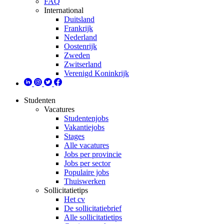
FAQ
International
Duitsland
Frankrijk
Nederland
Oostenrijk
Zweden
Zwitserland
Verenigd Koninkrijk
Studenten
Vacatures
Studentenjobs
Vakantiejobs
Stages
Alle vacatures
Jobs per provincie
Jobs per sector
Populaire jobs
Thuiswerken
Sollicitatietips
Het cv
De sollicitatiebrief
Alle sollicitatietips