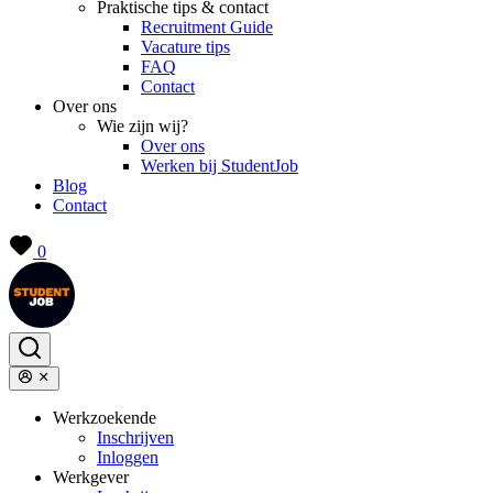
Praktische tips & contact
Recruitment Guide
Vacature tips
FAQ
Contact
Over ons
Wie zijn wij?
Over ons
Werken bij StudentJob
Blog
Contact
0
Werkzoekende
Inschrijven
Inloggen
Werkgever