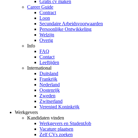
Gratis cv maken
Career Guide
Contract
Loon
Secundaire Arbeidsvoorwaarden
Persoonlijke Ontwikkeling
Welzijn
Overig
Info
FAQ
Contact
Leeftijden
International
Duitsland
Frankrijk
Nederland
Oostenrijk
Zweden
Zwitserland
Verenigd Koninkrijk
Werkgevers
Kandidaten vinden
Werkgevers en StudentJob
Vacature plaatsen
Zelf CVs zoeken