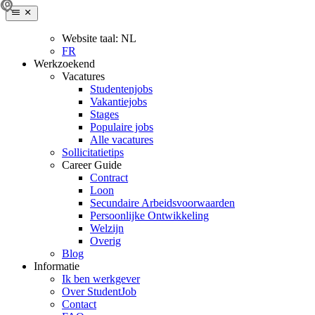
Website taal:
NL
FR
Werkzoekend
Vacatures
Studentenjobs
Vakantiejobs
Stages
Populaire jobs
Alle vacatures
Sollicitatietips
Career Guide
Contract
Loon
Secundaire Arbeidsvoorwaarden
Persoonlijke Ontwikkeling
Welzijn
Overig
Blog
Informatie
Ik ben werkgever
Over StudentJob
Contact