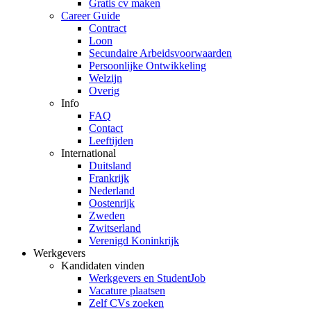
Gratis cv maken
Career Guide
Contract
Loon
Secundaire Arbeidsvoorwaarden
Persoonlijke Ontwikkeling
Welzijn
Overig
Info
FAQ
Contact
Leeftijden
International
Duitsland
Frankrijk
Nederland
Oostenrijk
Zweden
Zwitserland
Verenigd Koninkrijk
Werkgevers
Kandidaten vinden
Werkgevers en StudentJob
Vacature plaatsen
Zelf CVs zoeken