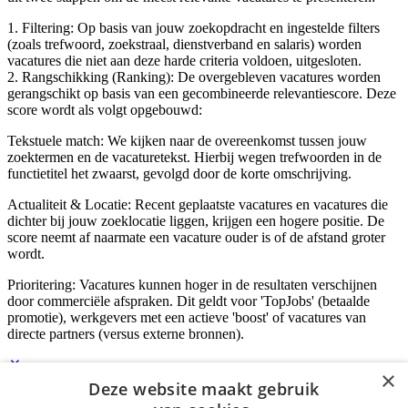
1. Filtering: Op basis van jouw zoekopdracht en ingestelde filters
(zoals trefwoord, zoekstraal, dienstverband en salaris) worden
vacatures die niet aan deze harde criteria voldoen, uitgesloten.
2. Rangschikking (Ranking): De overgebleven vacatures worden
gerangschikt op basis van een gecombineerde relevantiescore. Deze
score wordt als volgt opgebouwd:
Tekstuele match: We kijken naar de overeenkomst tussen jouw
zoektermen en de vacaturetekst. Hierbij wegen trefwoorden in de
functietitel het zwaarst, gevolgd door de korte omschrijving.
Actualiteit & Locatie: Recent geplaatste vacatures en vacatures die
dichter bij jouw zoeklocatie liggen, krijgen een hogere positie. De
score neemt af naarmate een vacature ouder is of de afstand groter
wordt.
Prioritering: Vacatures kunnen hoger in de resultaten verschijnen
door commerciële afspraken. Dit geldt voor 'TopJobs' (betaalde
promotie), werkgevers met een actieve 'boost' of vacatures van
directe partners (versus externe bronnen).
×
Deze website maakt gebruik
Inloggen als bedrijf