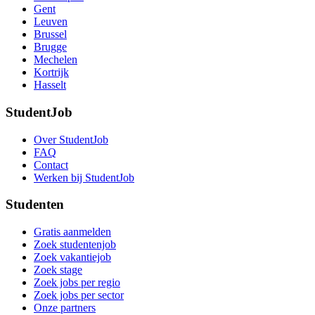
Gent
Leuven
Brussel
Brugge
Mechelen
Kortrijk
Hasselt
StudentJob
Over StudentJob
FAQ
Contact
Werken bij StudentJob
Studenten
Gratis aanmelden
Zoek studentenjob
Zoek vakantiejob
Zoek stage
Zoek jobs per regio
Zoek jobs per sector
Onze partners