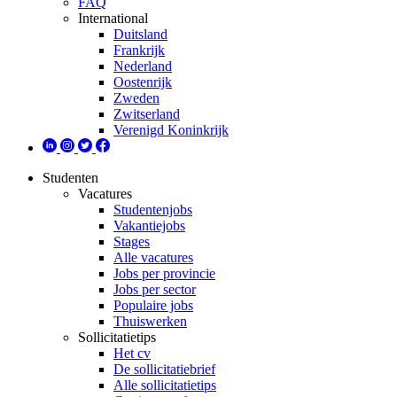
FAQ
International
Duitsland
Frankrijk
Nederland
Oostenrijk
Zweden
Zwitserland
Verenigd Koninkrijk
Studenten
Vacatures
Studentenjobs
Vakantiejobs
Stages
Alle vacatures
Jobs per provincie
Jobs per sector
Populaire jobs
Thuiswerken
Sollicitatietips
Het cv
De sollicitatiebrief
Alle sollicitatietips