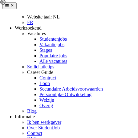
Website taal:
NL
FR
Werkzoekend
Vacatures
Studentenjobs
Vakantiejobs
Stages
Populaire jobs
Alle vacatures
Sollicitatietips
Career Guide
Contract
Loon
Secundaire Arbeidsvoorwaarden
Persoonlijke Ontwikkeling
Welzijn
Overig
Blog
Informatie
Ik ben werkgever
Over StudentJob
Contact