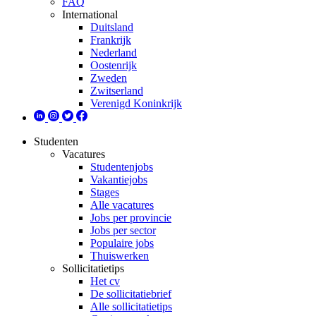
FAQ
International
Duitsland
Frankrijk
Nederland
Oostenrijk
Zweden
Zwitserland
Verenigd Koninkrijk
Studenten
Vacatures
Studentenjobs
Vakantiejobs
Stages
Alle vacatures
Jobs per provincie
Jobs per sector
Populaire jobs
Thuiswerken
Sollicitatietips
Het cv
De sollicitatiebrief
Alle sollicitatietips