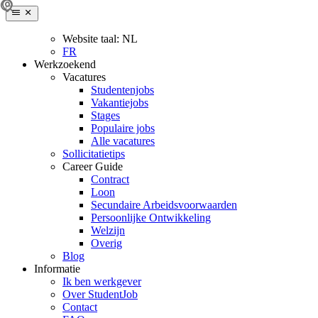
Website taal:
NL
FR
Werkzoekend
Vacatures
Studentenjobs
Vakantiejobs
Stages
Populaire jobs
Alle vacatures
Sollicitatietips
Career Guide
Contract
Loon
Secundaire Arbeidsvoorwaarden
Persoonlijke Ontwikkeling
Welzijn
Overig
Blog
Informatie
Ik ben werkgever
Over StudentJob
Contact