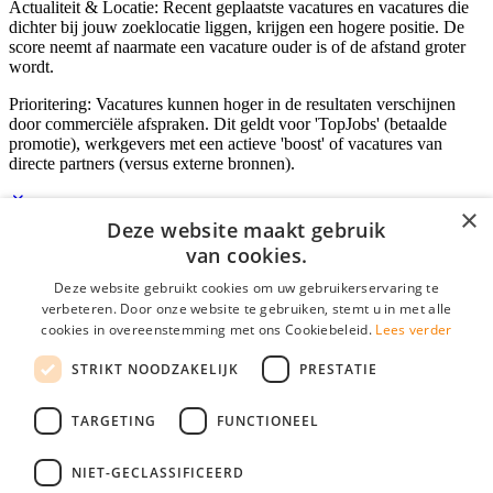
Actualiteit & Locatie: Recent geplaatste vacatures en vacatures die
dichter bij jouw zoeklocatie liggen, krijgen een hogere positie. De
score neemt af naarmate een vacature ouder is of de afstand groter
wordt.
Prioritering: Vacatures kunnen hoger in de resultaten verschijnen
door commerciële afspraken. Dit geldt voor 'TopJobs' (betaalde
promotie), werkgevers met een actieve 'boost' of vacatures van
directe partners (versus externe bronnen).
×
Deze website maakt gebruik
Inloggen als bedrijf
van cookies.
Deze website gebruikt cookies om uw gebruikerservaring te
E-mail
*
verbeteren. Door onze website te gebruiken, stemt u in met alle
cookies in overeenstemming met ons Cookiebeleid.
Lees verder
Wachtwoord
STRIKT NOODZAKELIJK
PRESTATIE
login gegevens onthouden
Wachtwoord vergeten?
login
TARGETING
FUNCTIONEEL
Bedrijf aanmelden
NIET-GECLASSIFICEERD