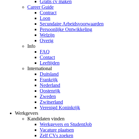
Gratis cv maken
Career Guide
Contract
Loon
Secundaire Arbeidsvoorwaarden
Persoonlijke Ontwikkeling
Welzijn
Overig
Info
FAQ
Contact
Leeftijden
International
Duitsland
Frankrijk
Nederland
Oostenrijk
Zweden
Zwitserland
Verenigd Koninkrijk
Werkgevers
Kandidaten vinden
Werkgevers en StudentJob
Vacature plaatsen
Zelf CVs zoeken