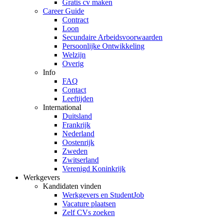
Gratis cv maken
Career Guide
Contract
Loon
Secundaire Arbeidsvoorwaarden
Persoonlijke Ontwikkeling
Welzijn
Overig
Info
FAQ
Contact
Leeftijden
International
Duitsland
Frankrijk
Nederland
Oostenrijk
Zweden
Zwitserland
Verenigd Koninkrijk
Werkgevers
Kandidaten vinden
Werkgevers en StudentJob
Vacature plaatsen
Zelf CVs zoeken