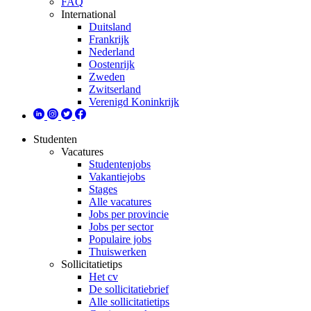
FAQ
International
Duitsland
Frankrijk
Nederland
Oostenrijk
Zweden
Zwitserland
Verenigd Koninkrijk
Studenten
Vacatures
Studentenjobs
Vakantiejobs
Stages
Alle vacatures
Jobs per provincie
Jobs per sector
Populaire jobs
Thuiswerken
Sollicitatietips
Het cv
De sollicitatiebrief
Alle sollicitatietips