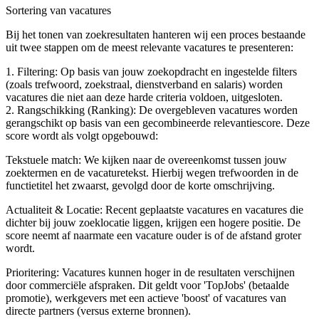
Sortering van vacatures
Bij het tonen van zoekresultaten hanteren wij een proces bestaande
uit twee stappen om de meest relevante vacatures te presenteren:
1. Filtering: Op basis van jouw zoekopdracht en ingestelde filters
(zoals trefwoord, zoekstraal, dienstverband en salaris) worden
vacatures die niet aan deze harde criteria voldoen, uitgesloten.
2. Rangschikking (Ranking): De overgebleven vacatures worden
gerangschikt op basis van een gecombineerde relevantiescore. Deze
score wordt als volgt opgebouwd:
Tekstuele match: We kijken naar de overeenkomst tussen jouw
zoektermen en de vacaturetekst. Hierbij wegen trefwoorden in de
functietitel het zwaarst, gevolgd door de korte omschrijving.
Actualiteit & Locatie: Recent geplaatste vacatures en vacatures die
dichter bij jouw zoeklocatie liggen, krijgen een hogere positie. De
score neemt af naarmate een vacature ouder is of de afstand groter
wordt.
Prioritering: Vacatures kunnen hoger in de resultaten verschijnen
door commerciële afspraken. Dit geldt voor 'TopJobs' (betaalde
promotie), werkgevers met een actieve 'boost' of vacatures van
directe partners (versus externe bronnen).