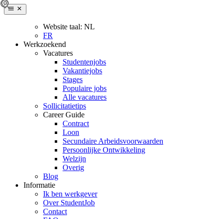
Website taal:
NL
FR
Werkzoekend
Vacatures
Studentenjobs
Vakantiejobs
Stages
Populaire jobs
Alle vacatures
Sollicitatietips
Career Guide
Contract
Loon
Secundaire Arbeidsvoorwaarden
Persoonlijke Ontwikkeling
Welzijn
Overig
Blog
Informatie
Ik ben werkgever
Over StudentJob
Contact