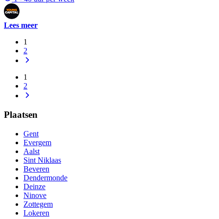
Lees meer
1
2
1
2
Plaatsen
Gent
Evergem
Aalst
Sint Niklaas
Beveren
Dendermonde
Deinze
Ninove
Zottegem
Lokeren