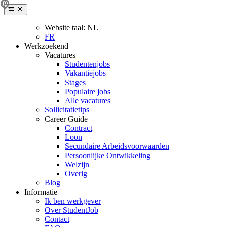
Website taal:
NL
FR
Werkzoekend
Vacatures
Studentenjobs
Vakantiejobs
Stages
Populaire jobs
Alle vacatures
Sollicitatietips
Career Guide
Contract
Loon
Secundaire Arbeidsvoorwaarden
Persoonlijke Ontwikkeling
Welzijn
Overig
Blog
Informatie
Ik ben werkgever
Over StudentJob
Contact