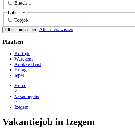
Engels
1
Labels
Topjob
Alle filters wissen
Filters Toepassen
Plaatsen
Kortrijk
Waregem
Knokke Heist
Brugge
Ieper
Home
>
Vakantiejobs
>
Izegem
Vakantiejob in Izegem