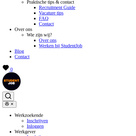
Praktische tips & contact
Recruitment Guide
Vacature tips
FAQ
Contact
Over ons
Wie zijn wij?
Over ons
Werken bij StudentJob
Blog
Contact
0
Werkzoekende
Inschrijven
Inloggen
Werkgever