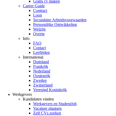
Gratis cv maken
Career Guide
Contract
Loon
Secundaire Arbeidsvoorwaarden
Persoonlijke Ontwikkeling
Welzijn
Overig
Info
FAQ
Contact
Leeftijden
International
Duitsland
Frankrijk
Nederland
Oostenrijk
Zweden
Zwitserland
Verenigd Koninkrijk
Werkgevers
Kandidaten vinden
Werkgevers en StudentJob
Vacature plaatsen
Zelf CVs zoeken