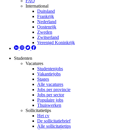
FAQ
International
Duitsland
Frankrijk
Nederland
Oostenrijk
Zweden
Zwitserland
Verenigd Koninkrijk
Studenten
Vacatures
Studentenjobs
Vakantiejobs
Stages
Alle vacatures
Jobs per provincie
Jobs per sector
Populaire jobs
Thuiswerken
Sollicitatietips
Het cv
De sollicitatiebrief
Alle sollicitatietips