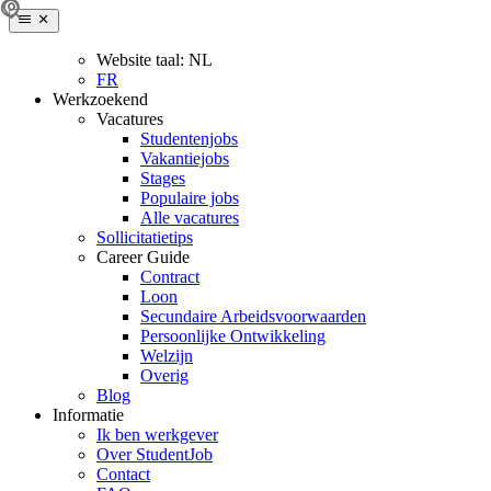
Website taal:
NL
FR
Werkzoekend
Vacatures
Studentenjobs
Vakantiejobs
Stages
Populaire jobs
Alle vacatures
Sollicitatietips
Career Guide
Contract
Loon
Secundaire Arbeidsvoorwaarden
Persoonlijke Ontwikkeling
Welzijn
Overig
Blog
Informatie
Ik ben werkgever
Over StudentJob
Contact