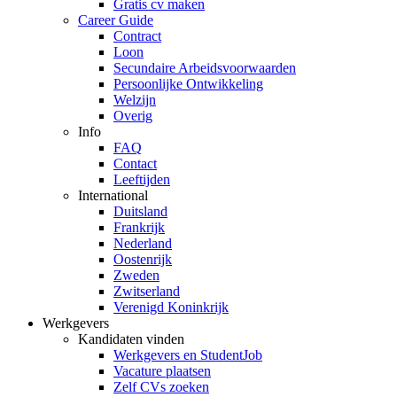
Gratis cv maken
Career Guide
Contract
Loon
Secundaire Arbeidsvoorwaarden
Persoonlijke Ontwikkeling
Welzijn
Overig
Info
FAQ
Contact
Leeftijden
International
Duitsland
Frankrijk
Nederland
Oostenrijk
Zweden
Zwitserland
Verenigd Koninkrijk
Werkgevers
Kandidaten vinden
Werkgevers en StudentJob
Vacature plaatsen
Zelf CVs zoeken