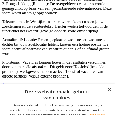
2. Rangschikking (Ranking): De overgebleven vacatures worden
gerangschikt op basis van een gecombineerde relevantiescore. Deze
score wordt als volgt opgebouwd:
Tekstuele match: We kijken naar de overeenkomst tussen jouw
zoektermen en de vacaturetekst. Hierbij wegen trefwoorden in de
functietitel het zwaarst, gevolgd door de korte omschrijving.
Actualiteit & Locatie: Recent geplaatste vacatures en vacatures die
dichter bij jouw zoeklocatie liggen, krijgen een hogere positie. De
score neemt af naarmate een vacature ouder is of de afstand groter
wordt.
Prioritering: Vacatures kunnen hoger in de resultaten verschijnen
door commerciële afspraken. Dit geldt voor 'TopJobs' (betaalde
promotie), werkgevers met een actieve 'boost' of vacatures van
directe partners (versus externe bronnen).
×
Deze website maakt gebruik
Inloggen als bedrijf
van cookies.
Deze website gebruikt cookies om uw gebruikerservaring te
E-mail
*
verbeteren. Door onze website te gebruiken, stemt u in met alle
cookies in overeenstemming met ons Cookiebeleid.
Lees verder