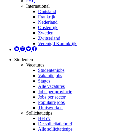
FAQ
International
Duitsland
Frankrijk
Nederland
Oostenrijk
Zweden
Zwitserland
Verenigd Koninkrijk
Studenten
Vacatures
Studentenjobs
Vakantiejobs
Stages
Alle vacatures
Jobs per provincie
Jobs per sector
Populaire jobs
Thuiswerken
Sollicitatietips
Het cv
De sollicitatiebrief
Alle sollicitatietips