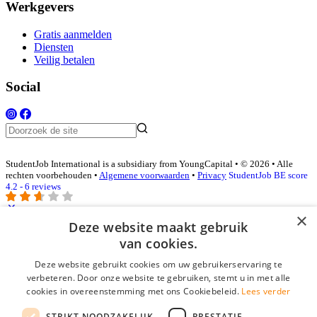
Werkgevers
Gratis aanmelden
Diensten
Veilig betalen
Social
StudentJob International is a subsidiary from YoungCapital • © 2026 • Alle
rechten voorbehouden •
Algemene voorwaarden
•
Privacy
StudentJob BE score
4.2 - 6 reviews
×
Deze website maakt gebruik
Inloggen als bedrijf
van cookies.
Deze website gebruikt cookies om uw gebruikerservaring te
E-mail
*
verbeteren. Door onze website te gebruiken, stemt u in met alle
cookies in overeenstemming met ons Cookiebeleid.
Lees verder
Wachtwoord
STRIKT NOODZAKELIJK
PRESTATIE