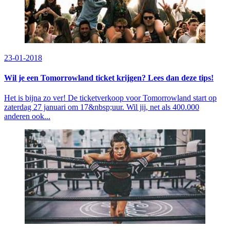
23-01-2018
Wil je een Tomorrowland ticket krijgen? Lees dan deze tips!
Het is bijna zo ver! De ticketverkoop voor Tomorrowland start op
zaterdag 27 januari om 17&nbsp;uur. Wil jij, net als 400.000
anderen ook...