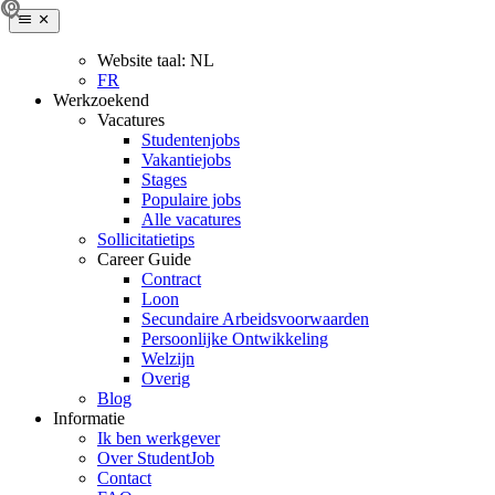
Website taal:
NL
FR
Werkzoekend
Vacatures
Studentenjobs
Vakantiejobs
Stages
Populaire jobs
Alle vacatures
Sollicitatietips
Career Guide
Contract
Loon
Secundaire Arbeidsvoorwaarden
Persoonlijke Ontwikkeling
Welzijn
Overig
Blog
Informatie
Ik ben werkgever
Over StudentJob
Contact