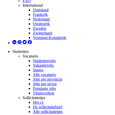
FAQ
International
Duitsland
Frankrijk
Nederland
Oostenrijk
Zweden
Zwitserland
Verenigd Koninkrijk
Studenten
Vacatures
Studentenjobs
Vakantiejobs
Stages
Alle vacatures
Jobs per provincie
Jobs per sector
Populaire jobs
Thuiswerken
Sollicitatietips
Het cv
De sollicitatiebrief
Alle sollicitatietips