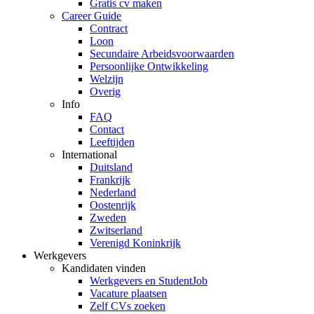
Gratis cv maken
Career Guide
Contract
Loon
Secundaire Arbeidsvoorwaarden
Persoonlijke Ontwikkeling
Welzijn
Overig
Info
FAQ
Contact
Leeftijden
International
Duitsland
Frankrijk
Nederland
Oostenrijk
Zweden
Zwitserland
Verenigd Koninkrijk
Werkgevers
Kandidaten vinden
Werkgevers en StudentJob
Vacature plaatsen
Zelf CVs zoeken