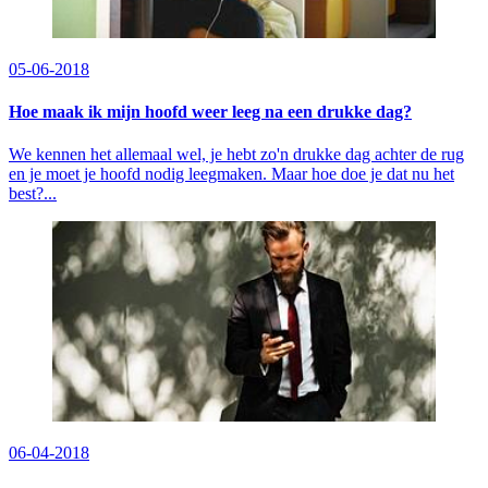
05-06-2018
Hoe maak ik mijn hoofd weer leeg na een drukke dag?
We kennen het allemaal wel, je hebt zo'n drukke dag achter de rug
en je moet je hoofd nodig leegmaken. Maar hoe doe je dat nu het
best?...
06-04-2018