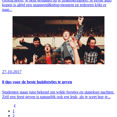
Gefeliciteerd, je bent geslaagd op je praktijkexamen! Je eerste auto
kopen is altijd een spannend&nbsp;moment en iedereen kijkt er
naar...
27-10-2017
8 tips voor de beste huisfeestjes te geven
Studenten staan juist bekend om wilde feestjes en slapeloze nachten.
Zelf een feest geven is natuurlijk ook erg leuk, als je weet hoe je...
1
2