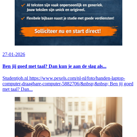
27-01-2026
Ben jij goed met taal? Dan kun je aan de slag als...
Studentjob.nl https://www.pexels.com/nl-nl/foto/handen-laptop-
computer-draagbare-computer-5882706/&nbsp;&nbsp; Ben jij goed
met taal? Dan...